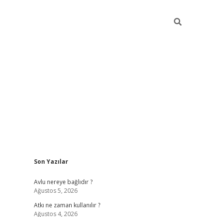
Sidebar
Son Yazılar
hiltonbet günce
Avlu nereye bağlıdır ?
Ağustos 5, 2026
Atkı ne zaman kullanılır ?
Ağustos 4, 2026