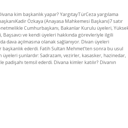
 Divana kim başkanlık yapar? YargıtayTürCeza yargılama
aşkanıKadir Özkaya (Anayasa Mahkemesi Başkanı)7 satır
yönetmelikle Cumhurbaşkanı, Bakanlar Kurulu üyeleri, Yükse
, Başsavcı ve kendi üyeleri hakkında görevleriyle ilgili
a dava açılmasına olanak sağlanıyor. Divan üyeleri
r başkanlık ederdi. Fatih Sultan Mehmet’ten sonra bu usul
ın üyeleri şunlardır: Sadrazam, vezirler, kasasker, hazinedar,
le padişahı temsil ederdi. Divana kimler katılır? Divanın