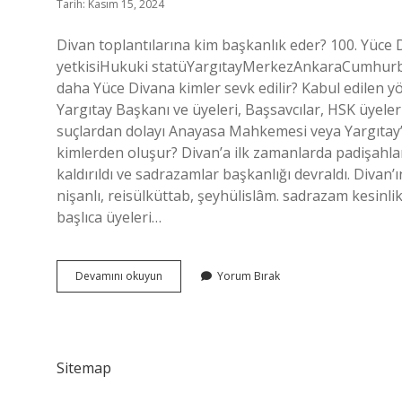
Tarih: Kasım 15, 2024
Divan toplantılarına kim başkanlık eder? 100. Yüce
yetkisiHukuki statüYargıtayMerkezAnkaraCumhurb
daha Yüce Divana kimler sevk edilir? Kabul edilen 
Yargıtay Başkanı ve üyeleri, Başsavcılar, HSK üyeleri
suçlardan dolayı Anayasa Mahkemesi veya Yargıtay’d
kimlerden oluşur? Divan’a ilk zamanlarda padişahla
kaldırıldı ve sadrazamlar başkanlığı devraldı. Divan’
nişanlı, reisülküttab, şeyhülislâm. sadrazam kesinlik
başlıca üyeleri…
Divana
Devamını okuyun
Yorum Bırak
Kim
Başkanlık
Eder
Sitemap