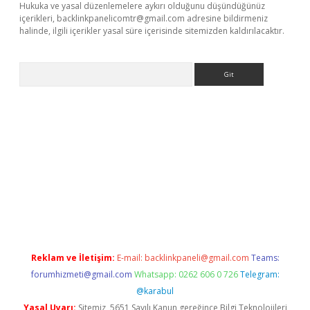
Hukuka ve yasal düzenlemelere aykırı olduğunu düşündüğünüz
içerikleri,
backlinkpanelicomtr@gmail.com
adresine bildirmeniz
halinde, ilgili içerikler yasal süre içerisinde sitemizden kaldırılacaktır.
Arama
nbet güncel
Reklam ve İletişim:
E-mail:
backlinkpaneli@gmail.com
Teams:
forumhizmeti@gmail.com
Whatsapp: 0262 606 0 726
Telegram:
@karabul
Yasal Uyarı:
Sitemiz, 5651 Sayılı Kanun gereğince Bilgi Teknolojileri