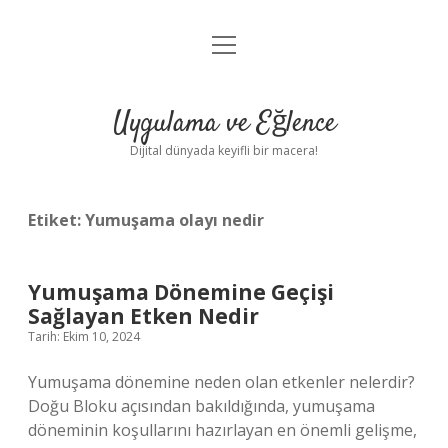
menüyü
Anasayfa
aç
Gizlilik Politikası
Uygulama ve Eğlence
Yasal Uyarı
Dijital dünyada keyifli bir macera!
Hakkımızda
Etiket:
Yumuşama olayı nedir
Yumuşama Dönemine Geçişi
Sağlayan Etken Nedir
Tarih: Ekim 10, 2024
Yumuşama dönemine neden olan etkenler nelerdir?
Doğu Bloku açısından bakıldığında, yumuşama
döneminin koşullarını hazırlayan en önemli gelişme,