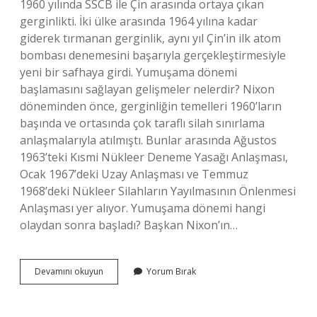
1960 yılında SSCB ile Çin arasında ortaya çıkan
gerginlikti. İki ülke arasında 1964 yılına kadar
giderek tırmanan gerginlik, aynı yıl Çin’in ilk atom
bombası denemesini başarıyla gerçekleştirmesiyle
yeni bir safhaya girdi. Yumuşama dönemi
başlamasını sağlayan gelişmeler nelerdir? Nixon
döneminden önce, gerginliğin temelleri 1960’ların
başında ve ortasında çok taraflı silah sınırlama
anlaşmalarıyla atılmıştı. Bunlar arasında Ağustos
1963’teki Kısmi Nükleer Deneme Yasağı Anlaşması,
Ocak 1967’deki Uzay Anlaşması ve Temmuz
1968’deki Nükleer Silahların Yayılmasının Önlenmesi
Anlaşması yer alıyor. Yumuşama dönemi hangi
olaydan sonra başladı? Başkan Nixon’ın…
Yumuşama
Devamını okuyun
Yorum Bırak
Dönemine
Geçişi
Sağlayan