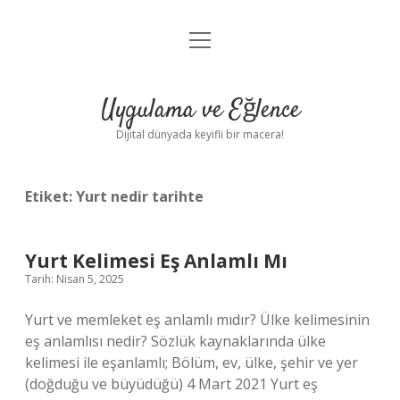
menüyü
Anasayfa
aç
Gizlilik Politikası
Uygulama ve Eğlence
Yasal Uyarı
Dijital dünyada keyifli bir macera!
Hakkımızda
Etiket:
Yurt nedir tarihte
Yurt Kelimesi Eş Anlamlı Mı
Tarih: Nisan 5, 2025
Yurt ve memleket eş anlamlı mıdır? Ülke kelimesinin
eş anlamlısı nedir? Sözlük kaynaklarında ülke
kelimesi ile eşanlamlı; Bölüm, ev, ülke, şehir ve yer
(doğduğu ve büyüdüğü) 4 Mart 2021 Yurt eş