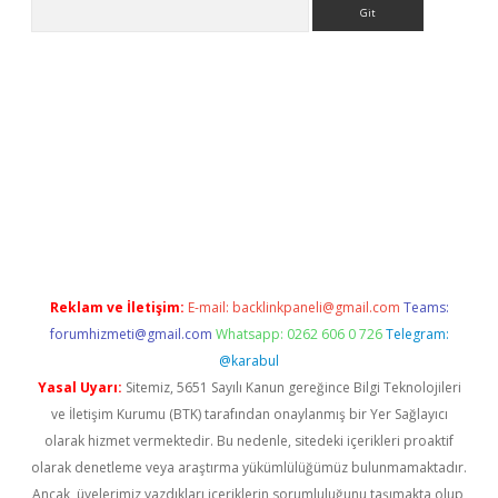
Arama
bet güncel
Reklam ve İletişim:
E-mail:
backlinkpaneli@gmail.com
Teams:
forumhizmeti@gmail.com
Whatsapp: 0262 606 0 726
Telegram:
@karabul
Yasal Uyarı:
Sitemiz, 5651 Sayılı Kanun gereğince Bilgi Teknolojileri
ve İletişim Kurumu (BTK) tarafından onaylanmış bir Yer Sağlayıcı
olarak hizmet vermektedir. Bu nedenle, sitedeki içerikleri proaktif
olarak denetleme veya araştırma yükümlülüğümüz bulunmamaktadır.
Ancak, üyelerimiz yazdıkları içeriklerin sorumluluğunu taşımakta olup,