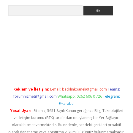
Arama
bet güncel
Reklam ve İletişim:
E-mail:
backlinkpaneli@gmail.com
Teams:
forumhizmeti@gmail.com
Whatsapp: 0262 606 0 726
Telegram:
@karabul
Yasal Uyarı:
Sitemiz, 5651 Sayılı Kanun gereğince Bilgi Teknolojileri
ve İletişim Kurumu (BTK) tarafından onaylanmış bir Yer Sağlayıcı
olarak hizmet vermektedir. Bu nedenle, sitedeki içerikleri proaktif
olarak denetleme veya araştırma yükümlülüğümüz bulunmamaktadır.