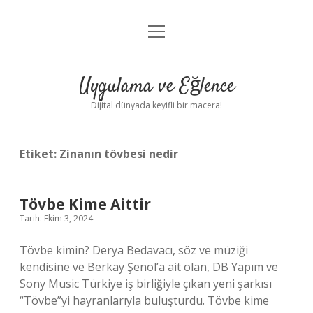
menüyü
Anasayfa
aç
Gizlilik Politikası
Uygulama ve Eğlence
Yasal Uyarı
Dijital dünyada keyifli bir macera!
Hakkımızda
Etiket:
Zinanın tövbesi nedir
Tövbe Kime Aittir
Tarih: Ekim 3, 2024
Tövbe kimin? Derya Bedavacı, söz ve müziği
kendisine ve Berkay Şenol’a ait olan, DB Yapım ve
Sony Music Türkiye iş birliğiyle çıkan yeni şarkısı
“Tövbe”yi hayranlarıyla buluşturdu. Tövbe kime