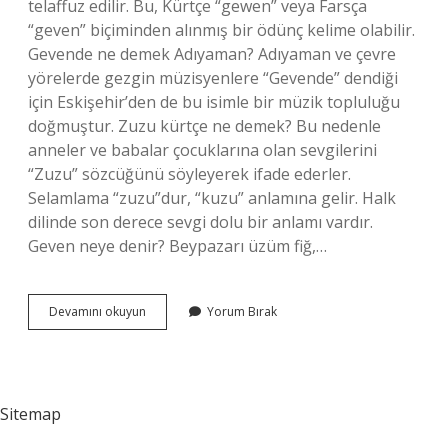
telaffuz edilir. Bu, Kürtçe “gewen” veya Farsça
“geven” biçiminden alınmış bir ödünç kelime olabilir.
Gevende ne demek Adıyaman? Adıyaman ve çevre
yörelerde gezgin müzisyenlere “Gevende” dendiği
için Eskişehir’den de bu isimle bir müzik topluluğu
doğmuştur. Zuzu kürtçe ne demek? Bu nedenle
anneler ve babalar çocuklarına olan sevgilerini
“Zuzu” sözcüğünü söyleyerek ifade ederler.
Selamlama “zuzu”dur, “kuzu” anlamına gelir. Halk
dilinde son derece sevgi dolu bir anlamı vardır.
Geven neye denir? Beypazarı üzüm fiğ,…
Gevende
Devamını okuyun
Yorum Bırak
Kürtçe
Ne
Demek
Sitemap