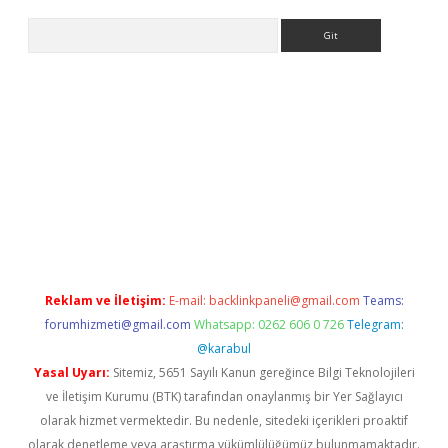
Arama
et güncel
Reklam ve İletişim:
E-mail:
backlinkpaneli@gmail.com
Teams:
forumhizmeti@gmail.com
Whatsapp: 0262 606 0 726
Telegram:
@karabul
Yasal Uyarı:
Sitemiz, 5651 Sayılı Kanun gereğince Bilgi Teknolojileri
ve İletişim Kurumu (BTK) tarafından onaylanmış bir Yer Sağlayıcı
olarak hizmet vermektedir. Bu nedenle, sitedeki içerikleri proaktif
olarak denetleme veya araştırma yükümlülüğümüz bulunmamaktadır.