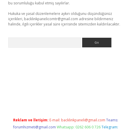
bu sorumluluğu kabul etmiş sayılırlar.
Hukuka ve yasal düzenlemelere aykırı olduğunu düşündüğünüz
içerikleri,
backlinkpanelicomtr@gmail.com
adresine bildirmeniz
halinde, ilgili içerikler yasal süre içerisinde sitemizden kaldırılacaktır.
Arama
tonbet güncel
Reklam ve İletişim:
E-mail:
backlinkpaneli@gmail.com
Teams:
forumhizmeti@gmail.com
Whatsapp: 0262 606 0 726
Telegram: