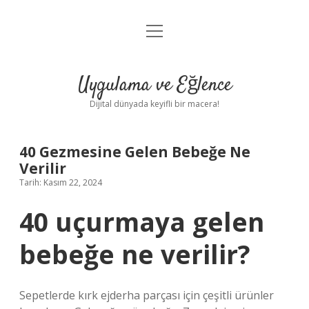
menüyü
Anasayfa
aç
Gizlilik Politikası
Uygulama ve Eğlence
Yasal Uyarı
Dijital dünyada keyifli bir macera!
Hakkımızda
40 Gezmesine Gelen Bebeğe Ne
Verilir
Tarih: Kasım 22, 2024
40 uçurmaya gelen
bebeğe ne verilir?
Sepetlerde kırk ejderha parçası için çeşitli ürünler