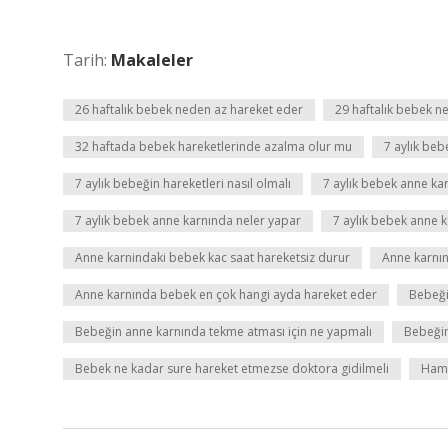
Tarih:
Makaleler
26 haftalık bebek neden az hareket eder
29 haftalık bebek ne
32 haftada bebek hareketlerinde azalma olur mu
7 aylık beb
7 aylık bebeğin hareketleri nasıl olmalı
7 aylık bebek anne ka
7 aylık bebek anne karnında neler yapar
7 aylık bebek anne ka
Anne karnindaki bebek kac saat hareketsiz durur
Anne karnı
Anne karnında bebek en çok hangi ayda hareket eder
Bebeği
Bebeğin anne karnında tekme atması için ne yapmalı
Bebeğin
Bebek ne kadar sure hareket etmezse doktora gidilmeli
Hami