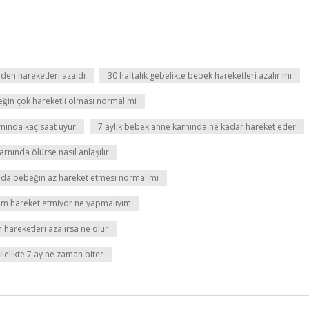
den hareketleri azaldı
30 haftalık gebelikte bebek hareketleri azalır mı
eğin çok hareketli olması normal mi
rnında kaç saat uyur
7 aylık bebek anne karnında ne kadar hareket eder
rnında ölürse nasıl anlaşılır
nda bebeğin az hareket etmesi normal mi
m hareket etmiyor ne yapmalıyım
 hareketleri azalırsa ne olur
lelikte 7 ay ne zaman biter