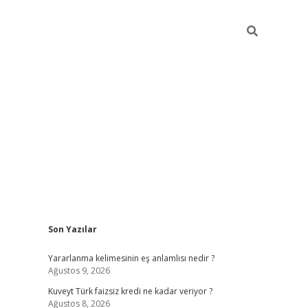
Sidebar
Son Yazılar
hiltonbet güncel
Yararlanma kelimesinin eş anlamlısı nedir ?
Ağustos 9, 2026
Kuveyt Türk faizsiz kredi ne kadar veriyor ?
Ağustos 8, 2026