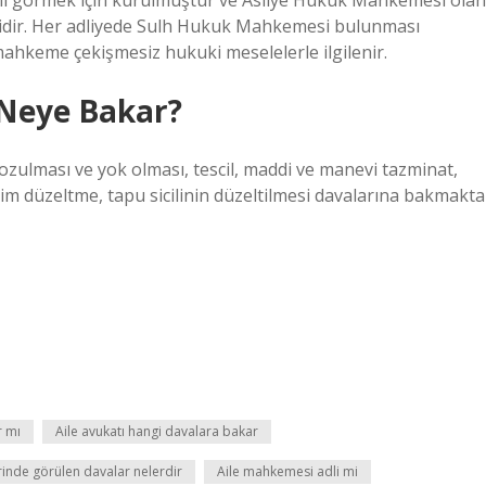
ını görmek için kurulmuştur ve Asliye Hukuk Mahkemesi olan
idir. Her adliyede Sulh Hukuk Mahkemesi bulunması
ahkeme çekişmesiz hukuki meselelerle ilgilenir.
Neye Bakar?
zulması ve yok olması, tescil, maddi ve manevi tazminat,
isim düzeltme, tapu sicilinin düzeltilmesi davalarına bakmakta
r mı
Aile avukatı hangi davalara bakar
inde görülen davalar nelerdir
Aile mahkemesi adli mi