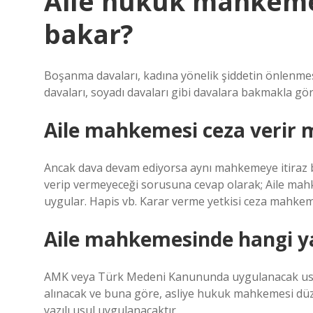
Aile hukuk mahkeme
bakar?
Boşanma davaları, kadına yönelik şiddetin önlenmesi, 
davaları, soyadı davaları gibi davalara bakmakla gö
Aile mahkemesi ceza verir 
Ancak dava devam ediyorsa aynı mahkemeye itiraz 
verip vermeyeceği sorusuna cevap olarak; Aile mah
uygular. Hapis vb. Karar verme yetkisi ceza mahkem
Aile mahkemesinde hangi ya
AMK veya Türk Medeni Kanununda uygulanacak usul
alınacak ve buna göre, asliye hukuk mahkemesi düz
yazılı usul uygulanacaktır.