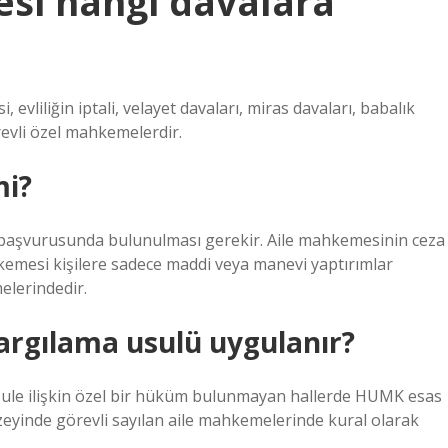
si hangi davalara
evliliğin iptali, velayet davaları, miras davaları, babalık
revli özel mahkemelerdir.
mi?
başvurusunda bulunulması gerekir. Aile mahkemesinin ceza
kemesi kişilere sadece maddi veya manevi yaptırımlar
elerindedir.
rgılama usulü uygulanır?
e ilişkin özel bir hüküm bulunmayan hallerde HUMK esas
eyinde görevli sayılan aile mahkemelerinde kural olarak