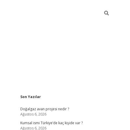
Sidebar
Son Yazılar
hiltonbet güncel
Doğalgaz avan projesi nedir ?
Ağustos 6, 2026
Kumsal ismi Türkiye’de kaç kişide var ?
Ağustos 6, 2026