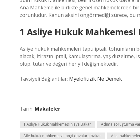
Sulh Hukuk Mahkemesi, belirli özel hukuk davalar
Ana Mahkeme ile birlikte genel mahkemelerden bir
zorunludur. Kanun aksini öngörmediği sürece, bu m
1 Asliye Hukuk Mahkemesi 
Asliye hukuk mahkemeleri tapu iptali, tohumların bo
alacak, itirazın iptali, kamulaştırma, yaş düzeltme, 
olup, tutar ve değeri her yıl değişmektedir.
Tavsiyeli Bağlantılar:
Myelofitizik Ne Demek
Tarih:
Makaleler
1 Asliye Hukuk Mahkemesi Neye Bakar
Adıma soruşturma va
Aile hukuk mahkemesi hangi davalara bakar
Aile mahkemeler