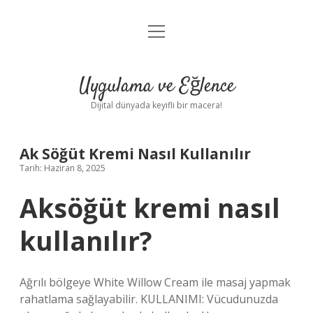
menüyü
Anasayfa
aç
Gizlilik Politikası
Uygulama ve Eğlence
Yasal Uyarı
Dijital dünyada keyifli bir macera!
Hakkımızda
Ak Söğüt Kremi Nasıl Kullanılır
Tarih: Haziran 8, 2025
Aksöğüt kremi nasıl
kullanılır?
Ağrılı bölgeye White Willow Cream ile masaj yapmak
rahatlama sağlayabilir. KULLANIMI: Vücudunuzda