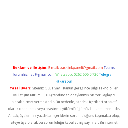
ltonbet güncel
Reklam ve İletişim:
E-mail:
backlinkpaneli@gmail.com
Teams:
forumhizmeti@gmail.com
Whatsapp: 0262 606 0 726
Telegram:
@karabul
Yasal Uyarı:
Sitemiz, 5651 Sayılı Kanun gereğince Bilgi Teknolojileri
ve İletişim Kurumu (BTK) tarafından onaylanmış bir Yer Sağlayıcı
olarak hizmet vermektedir. Bu nedenle, sitedeki içerikleri proaktif
olarak denetleme veya araştırma yükümlülüğümüz bulunmamaktadır.
Ancak, üyelerimiz yazdıkları içeriklerin sorumluluğunu taşımakta olup,
siteye üye olarak bu sorumluluğu kabul etmiş sayılırlar. Bu internet