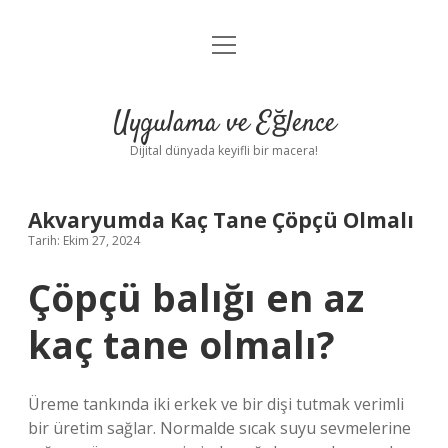
menüyü
Anasayfa
aç
Gizlilik Politikası
Uygulama ve Eğlence
Yasal Uyarı
Dijital dünyada keyifli bir macera!
Hakkımızda
Akvaryumda Kaç Tane Çöpçü Olmalı
Tarih: Ekim 27, 2024
Çöpçü balığı en az
kaç tane olmalı?
Üreme tankında iki erkek ve bir dişi tutmak verimli
bir üretim sağlar. Normalde sıcak suyu sevmelerine