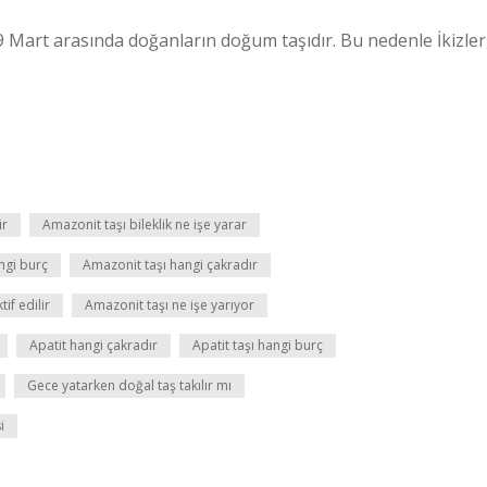
19 Mart arasında doğanların doğum taşıdır. Bu nedenle İkizler
ir
Amazonit taşı bileklik ne işe yarar
ngi burç
Amazonit taşı hangi çakradır
if edilir
Amazonit taşı ne işe yarıyor
Apatit hangi çakradır
Apatit taşı hangi burç
Gece yatarken doğal taş takılır mı
i