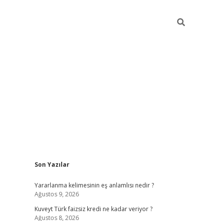
Sidebar
Son Yazılar
hiltonbet güncel
Yararlanma kelimesinin eş anlamlısı nedir ?
Ağustos 9, 2026
Kuveyt Türk faizsiz kredi ne kadar veriyor ?
Ağustos 8, 2026