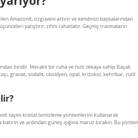
 yarıyor?
irilen Amazonit, özgüveni artırır ve kendinizi başkalarından
şünceleri yatıştırır; zihni rahatlatır. Geçmiş travmaların
ndan biridir. Meraklı bir ruha ve hızlı zekaya sahip Başak
taşı, granat, sodalit, obsidyen, opal, krizokol, kehribar, rutil
lir?
nit taşını kristal temizleme yöntemlerini kullanarak
uya batırın ve ardından güneş ışığına maruz bırakın. Bu yönte