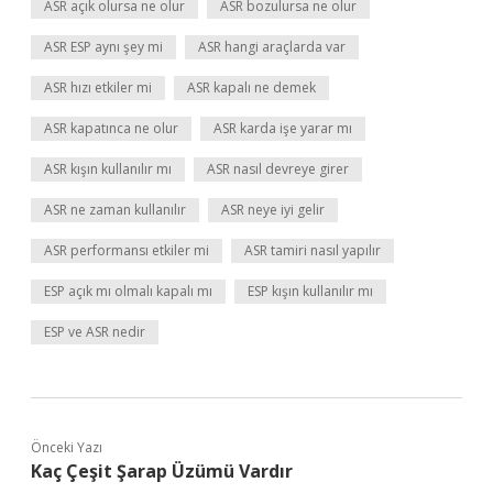
ASR açık olursa ne olur
ASR bozulursa ne olur
ASR ESP aynı şey mi
ASR hangi araçlarda var
ASR hızı etkiler mi
ASR kapalı ne demek
ASR kapatınca ne olur
ASR karda işe yarar mı
ASR kışın kullanılır mı
ASR nasıl devreye girer
ASR ne zaman kullanılır
ASR neye iyi gelir
ASR performansı etkiler mi
ASR tamiri nasıl yapılır
ESP açık mı olmalı kapalı mı
ESP kışın kullanılır mı
ESP ve ASR nedir
Önceki Yazı
Kaç Çeşit Şarap Üzümü Vardır