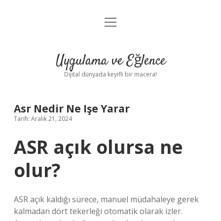
menüyü
Anasayfa
aç
Gizlilik Politikası
Uygulama ve Eğlence
Yasal Uyarı
Dijital dünyada keyifli bir macera!
Hakkımızda
Asr Nedir Ne Işe Yarar
Tarih: Aralık 21, 2024
ASR açık olursa ne
olur?
ASR açık kaldığı sürece, manuel müdahaleye gerek
kalmadan dört tekerleği otomatik olarak izler.