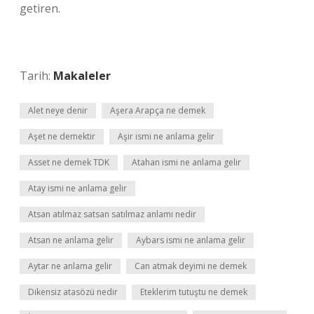
getiren.
Tarih:
Makaleler
Alet neye denir
Aşera Arapça ne demek
Aşet ne demektir
Aşir ismi ne anlama gelir
Asset ne demek TDK
Atahan ismi ne anlama gelir
Atay ismi ne anlama gelir
Atsan atılmaz satsan satılmaz anlamı nedir
Atsan ne anlama gelir
Aybars ismi ne anlama gelir
Aytar ne anlama gelir
Can atmak deyimi ne demek
Dikensiz atasözü nedir
Eteklerim tutuştu ne demek