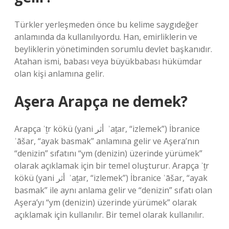
Türkler yerleşmeden önce bu kelime saygıdeğer
anlamında da kullanılıyordu. Han, emirliklerin ve
beyliklerin yönetiminden sorumlu devlet başkanıdır.
Atahan ismi, babası veya büyükbabası hükümdar
olan kişi anlamına gelir.
Aşera Arapça ne demek?
Arapça ʾṯr kökü (yani أثر ‎ ʾaṯar, “izlemek”) İbranice
ʾāšar, “ayak basmak” anlamına gelir ve Aşera’nın
“denizin” sıfatını “ym (denizin) üzerinde yürümek”
olarak açıklamak için bir temel oluşturur. Arapça ʾṯr
kökü (yani أثر ‎ ʾaṯar, “izlemek”) İbranice ʾāšar, “ayak
basmak” ile aynı anlama gelir ve “denizin” sıfatı olan
Aşera’yı “ym (denizin) üzerinde yürümek” olarak
açıklamak için kullanılır. Bir temel olarak kullanılır.