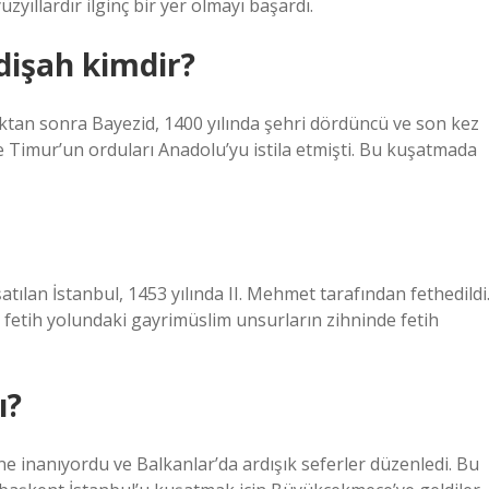
zyıllardır ilginç bir yer olmayı başardı.
dişah kimdir?
ktan sonra Bayezid, 1400 yılında şehri dördüncü ve son kez
e Timur’un orduları Anadolu’yu istila etmişti. Bu kuşatmada
ılan İstanbul, 1453 yılında II. Mehmet tarafından fethedildi
etih yolundaki gayrimüslim unsurların zihninde fetih
ı?
ne inanıyordu ve Balkanlar’da ardışık seferler düzenledi. Bu