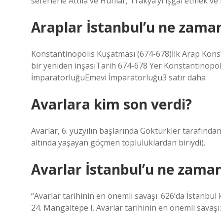
seferlerle Attila ve Hunlar, Trakya’yı işgal etmek v
Araplar İstanbul’u ne zaman
Konstantinopolis Kuşatması (674-678)İlk Arap Kon
bir yeniden inşasıTarih 674-678 Yer Konstantinopol
İmparatorluğuEmevi İmparatorluğu3 satır daha
Avarlara kim son verdi?
Avarlar, 6. yüzyılın başlarında Göktürkler tarafın
altında yaşayan göçmen topluluklardan biriydi).
Avarlar İstanbul’u ne zaman
“Avarlar tarihinin en önemli savaşı: 626’da İstanbul k
24. Mangaltepe I. Avarlar tarihinin en önemli savaşı