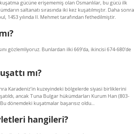
 kuşatma gücüne erişememiş olan Osmanlılar, bu gücü ilk
ümdarın saltanatı sırasında iki kez kuşatılmıştır. Daha sonra
ul, 1453 yılında II. Mehmet tarafından fethedilmiştir.
 mı?
ı gözlemliyoruz. Bunlardan ilki 669’da, ikincisi 674-680’de
kuşattı mı?
a Karadeniz’in kuzeyindeki bölgelerde siyasi birliklerini
uşatıldı, ancak Tuna Bulgar hükümdarları Kurum Han (803-
. Bu dönemdeki kuşatmalar başarısız oldu…
etleri hangileri?