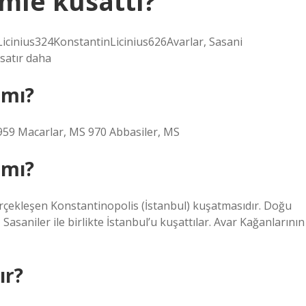
imle kusattı?
cinius324KonstantinLicinius626Avarlar, Sasani
satır daha
 mı?
 959 Macarlar, MS 970 Abbasiler, MS
 mı?
erçekleşen Konstantinopolis (İstanbul) kuşatmasıdır. Doğu
asaniler ile birlikte İstanbul’u kuşattılar. Avar Kağanlarının
ır?