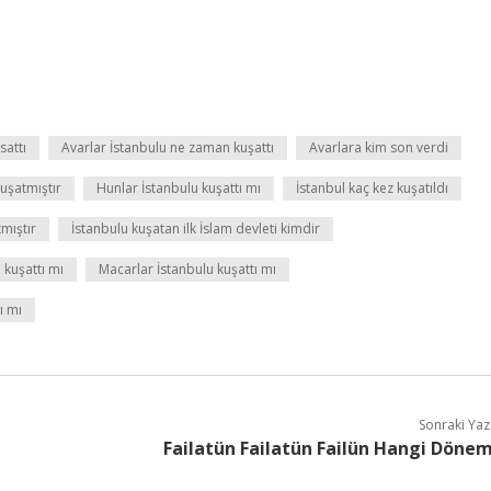
sattı
Avarlar İstanbulu ne zaman kuşattı
Avarlara kim son verdi
kuşatmıştır
Hunlar İstanbulu kuşattı mı
İstanbul kaç kez kuşatıldı
mıştır
İstanbulu kuşatan ilk İslam devleti kimdir
 kuşattı mı
Macarlar İstanbulu kuşattı mı
ı mı
Sonraki Yaz
Failatün Failatün Failün Hangi Döne