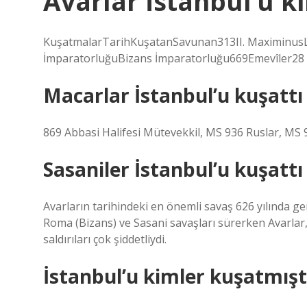
Avarlar İstanbul’u k
KuşatmalarTarihKuşatanSavunan313II. MaximinusLi
İmparatorluğuBizans İmparatorluğu669Emevîler28 
Macarlar İstanbul’u kuşattı
869 Abbasi Halifesi Mütevekkil, MS 936 Ruslar, MS
Sasaniler İstanbul’u kuşattı
Avarların tarihindeki en önemli savaş 626 yılında g
Roma (Bizans) ve Sasani savaşları sürerken Avarlar, S
saldırıları çok şiddetliydi.
İstanbul’u kimler kuşatmışt