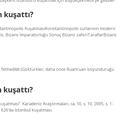
e başkent İstanbul’u kuşatmak için Büyükçekmece’ye geldiler.
 kuşattı?
stantinopolis KuşatmasıKonstantinopolis surlarının modern
is, Bizans İmparatorluğu Sonuç Bizans zaferiTaraflarBizans
dan fethedildi (Göktürkler, daha önce Ruanruan boyunduruğu
 kuşattı?
uşatması”. Karadeniz Araştırmaları, ca. 10, s. 10, 2005, s. 1-
: 626’da İstanbul kuşatması.