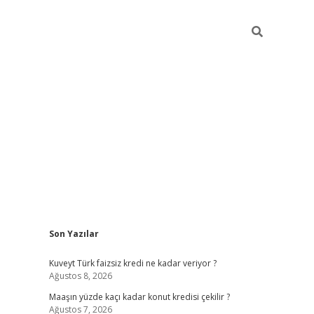
Sidebar
Son Yazılar
hiltonbet güncel
Kuveyt Türk faizsiz kredi ne kadar veriyor ?
Ağustos 8, 2026
Maaşın yüzde kaçı kadar konut kredisi çekilir ?
Ağustos 7, 2026