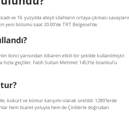
bulundu?
icadı ve 10. yüzyılda ateşli silahların ortaya çıkması savaşları
n yeni bölümü saat 20.00’de TRT Belgesel’de.
llandı?
n ikinci yarısından itibaren etkili bir şekilde kullanılmıştır.
a hızla geçtiler. Fatih Sultan Mehmet 1453’te İstanbul’u
ştur?
ile, kükürt ve kömür karışımı olarak üretildi. 1280’lerde
ilahlar hem ticaret yoluyla hem de Çinlilerle doğrudan