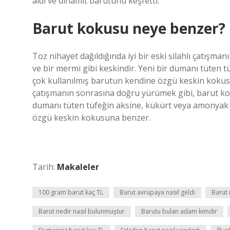
aldı ve dinamit barutunu keşfetti.
Barut kokusu neye benzer?
Toz nihayet dağıldığında iyi bir eski silahlı çatışm
ve bir mermi gibi keskindir. Yeni bir dumanı tüten
çok kullanılmış barutun kendine özgü keskin kokusuna
çatışmanın sonrasına doğru yürümek gibi, barut koku
dumanı tüten tüfeğin aksine, kükürt veya amonyak 
özgü keskin kokusuna benzer.
Tarih:
Makaleler
100 gram barut kaç TL
Barut avrupaya nasıl geldi
Barut 
Barut nedir nasıl bulunmuştur
Barutu bulan adam kimdir