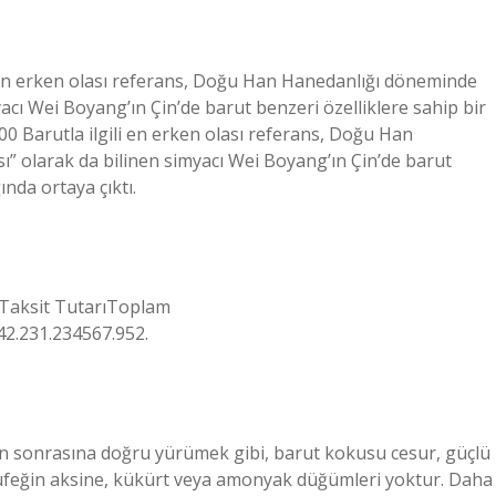
gili en erken olası referans, Doğu Han Hanedanlığı döneminde
acı Wei Boyang’ın Çin’de barut benzeri özelliklere sahip bir
00 Barutla ilgili en erken olası referans, Doğu Han
 olarak da bilinen simyacı Wei Boyang’ın Çin’de barut
nda ortaya çıktı.
Taksit TutarıToplam
42.231.234567.952.
anın sonrasına doğru yürümek gibi, barut kokusu cesur, güçlü
 tüfeğin aksine, kükürt veya amonyak düğümleri yoktur. Daha