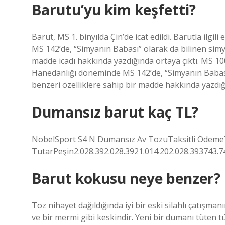
Barutu’yu kim keşfetti?
Barut, MS 1. binyılda Çin’de icat edildi. Barutla il
MS 142’de, “Simyanın Babası” olarak da bilinen simy
madde icadı hakkında yazdığında ortaya çıktı. MS 10
Hanedanlığı döneminde MS 142’de, “Simyanın Babası”
benzeri özelliklere sahip bir madde hakkında yazdığı
Dumansız barut kaç TL?
NobelSport S4 N Dumansız Av TozuTaksitli Ödeme
TutarPeşin2.028.392.028.3921.014.202.028.393743.7
Barut kokusu neye benzer?
Toz nihayet dağıldığında iyi bir eski silahlı çatışm
ve bir mermi gibi keskindir. Yeni bir dumanı tüten