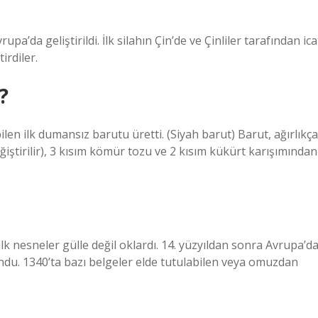
a’da geliştirildi. İlk silahın Çin’de ve Çinliler tarafından ica
irdiler.
?
ilen ilk dumansız barutu üretti. (Siyah barut) Barut, ağırlıkça
iştirilir), 3 kısım kömür tozu ve 2 kısım kükürt karışımından
 ilk nesneler gülle değil oklardı. 14. yüzyıldan sonra Avrupa’d
lundu. 1340’ta bazı belgeler elde tutulabilen veya omuzdan