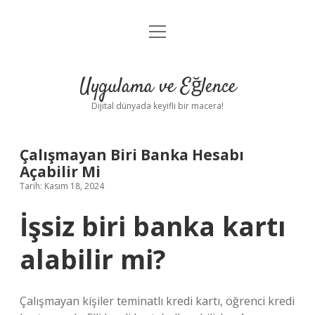
menüyü
Anasayfa
aç
Gizlilik Politikası
Uygulama ve Eğlence
Yasal Uyarı
Dijital dünyada keyifli bir macera!
Hakkımızda
Çalışmayan Biri Banka Hesabı
Açabilir Mi
Tarih: Kasım 18, 2024
İşsiz biri banka kartı
alabilir mi?
Çalışmayan kişiler teminatlı kredi kartı, öğrenci kredi