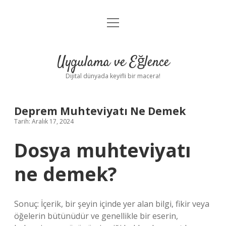
menüyü
Anasayfa
aç
Gizlilik Politikası
Uygulama ve Eğlence
Yasal Uyarı
Dijital dünyada keyifli bir macera!
Hakkımızda
Deprem Muhteviyatı Ne Demek
Tarih: Aralık 17, 2024
Dosya muhteviyatı
ne demek?
Sonuç: İçerik, bir şeyin içinde yer alan bilgi, fikir veya
öğelerin bütünüdür ve genellikle bir eserin,