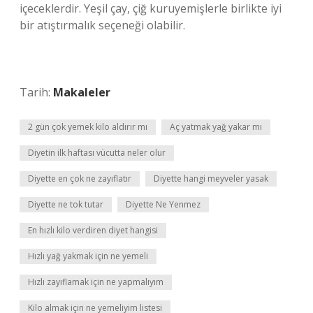
içeceklerdir. Yeşil çay, çiğ kuruyemişlerle birlikte iyi
bir atıştırmalık seçeneği olabilir.
Tarih:
Makaleler
2 gün çok yemek kilo aldırır mı
Aç yatmak yağ yakar mı
Diyetin ilk haftası vücutta neler olur
Diyette en çok ne zayıflatır
Diyette hangi meyveler yasak
Diyette ne tok tutar
Diyette Ne Yenmez
En hızlı kilo verdiren diyet hangisi
Hızlı yağ yakmak için ne yemeli
Hızlı zayıflamak için ne yapmalıyım
Kilo almak için ne yemeliyim listesi