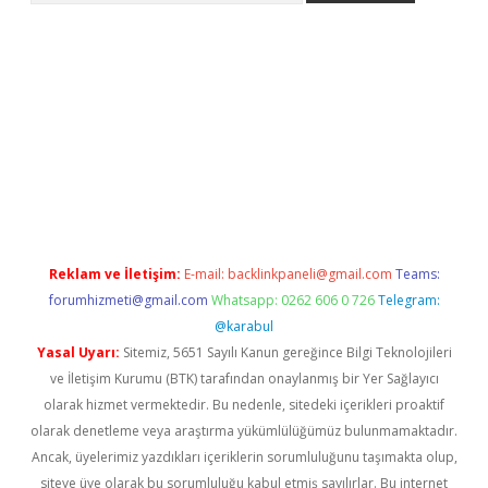
güncel
Reklam ve İletişim:
E-mail:
backlinkpaneli@gmail.com
Teams:
forumhizmeti@gmail.com
Whatsapp: 0262 606 0 726
Telegram:
@karabul
Yasal Uyarı:
Sitemiz, 5651 Sayılı Kanun gereğince Bilgi Teknolojileri
ve İletişim Kurumu (BTK) tarafından onaylanmış bir Yer Sağlayıcı
olarak hizmet vermektedir. Bu nedenle, sitedeki içerikleri proaktif
olarak denetleme veya araştırma yükümlülüğümüz bulunmamaktadır.
Ancak, üyelerimiz yazdıkları içeriklerin sorumluluğunu taşımakta olup,
siteye üye olarak bu sorumluluğu kabul etmiş sayılırlar. Bu internet