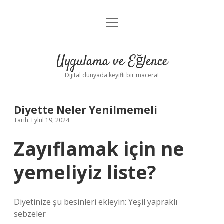
menüyü
Anasayfa
aç
Gizlilik Politikası
Uygulama ve Eğlence
Yasal Uyarı
Dijital dünyada keyifli bir macera!
Hakkımızda
Diyette Neler Yenilmemeli
Tarih: Eylül 19, 2024
Zayıflamak için ne
yemeliyiz liste?
Diyetinize şu besinleri ekleyin: Yeşil yapraklı
sebzeler