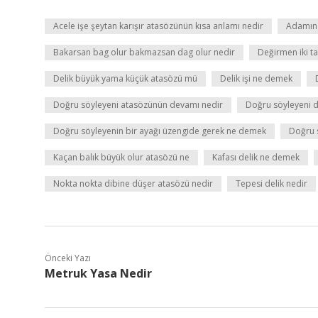
Acele işe şeytan karışır atasözünün kısa anlamı nedir
Adamın i
Bakarsan bag olur bakmazsan dag olur nedir
Değirmen iki t
Delik büyük yama küçük atasözü mü
Delik işi ne demek
Doğru söyleyeni atasözünün devamı nedir
Doğru söyleyeni d
Doğru söyleyenin bir ayağı üzengide gerek ne demek
Doğru s
Kaçan balık büyük olur atasözü ne
Kafası delik ne demek
Nokta nokta dibine düşer atasözü nedir
Tepesi delik nedir
Önceki Yazı
Metruk Yasa Nedir