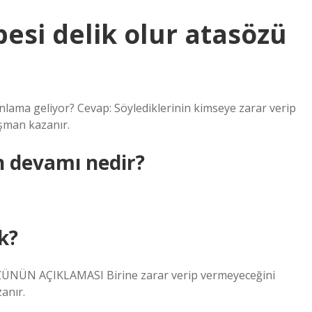
esi delik olur atasözü
nlama geliyor? Cevap: Söylediklerinin kimseye zarar verip
şman kazanır.
n devamı nedir?
k?
NÜN AÇIKLAMASI Birine zarar verip vermeyeceğini
anır.