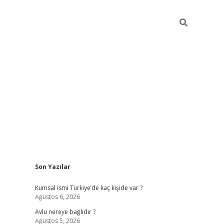
Sidebar
Son Yazılar
hiltonbet güncel
Kumsal ismi Türkiye’de kaç kişide var ?
Ağustos 6, 2026
Avlu nereye bağlıdır ?
Ağustos 5, 2026