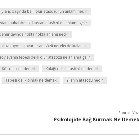
yisi iş başında belli olur atasözünün anlamı nedir
aştan muhabbet iki baştan atasözü ne anlama gelir
Demir tavında nokta nokta anlamı nedir
okuz köyden kovarlar atasözü nerelerde kullanılır
öyleyenin tepesi delik olur atasözü ne anlama gelir
Kör delik ne demek
Kulağı delik atasözü ne demek
Tepesi delik olmak ne demek
Yılanın atasözü nedir
Sonraki Yaz
Psikolojide Bağ Kurmak Ne Deme