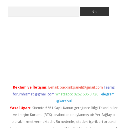
Arama
hiltonbet güncel
Reklam ve İletişim:
E-mail:
backlinkpaneli@gmail.com
Teams:
forumhizmeti@gmail.com
Whatsapp: 0262 606 0 726
Telegram:
@karabul
Yasal Uyarı:
Sitemiz, 5651 Sayılı Kanun gereğince Bilgi Teknolojileri
ve İletişim Kurumu (BTK) tarafından onaylanmış bir Yer Sağlayıcı
olarak hizmet vermektedir. Bu nedenle, sitedeki içerikleri proaktif