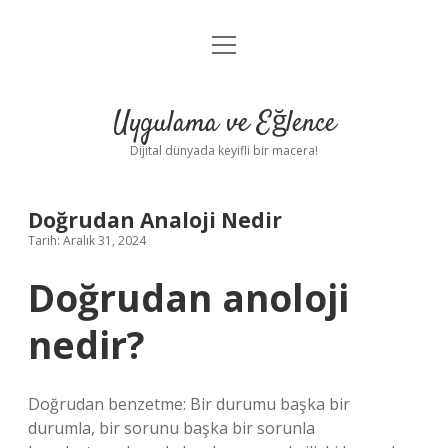
menüyü
Anasayfa
aç
Gizlilik Politikası
Uygulama ve Eğlence
Yasal Uyarı
Dijital dünyada keyifli bir macera!
Hakkımızda
Doğrudan Analoji Nedir
Tarih: Aralık 31, 2024
Doğrudan anoloji
nedir?
Doğrudan benzetme: Bir durumu başka bir
durumla, bir sorunu başka bir sorunla