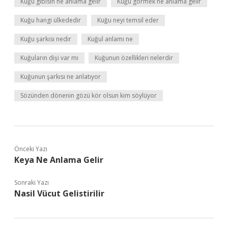
Kuğu gibisin ne anlama gelir
Kuğu görmek ne anlama gelir
Kuğu hangi ülkededir
Kuğu neyi temsil eder
Kuğu şarkısı nedir
Kuğul anlamı ne
Kuğuların dişi var mı
Kuğunun özellikleri nelerdir
Kuğunun şarkısı ne anlatıyor
Sözünden dönenin gözü kör olsun kim söylüyor
Önceki Yazı
Keya Ne Anlama Gelir
Sonraki Yazı
Nasil Vücut Gelistirilir