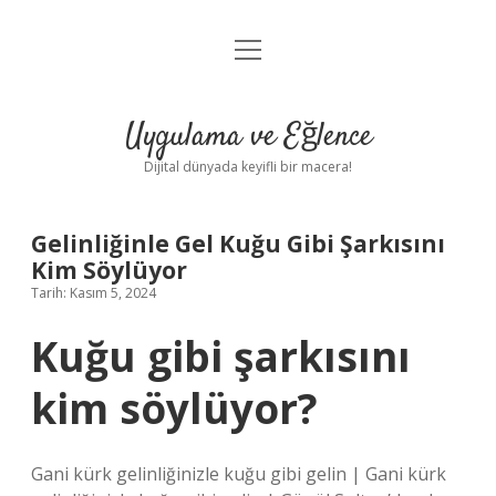
menüyü
Anasayfa
aç
Gizlilik Politikası
Uygulama ve Eğlence
Yasal Uyarı
Dijital dünyada keyifli bir macera!
Hakkımızda
Gelinliğinle Gel Kuğu Gibi Şarkısını
Kim Söylüyor
Tarih: Kasım 5, 2024
Kuğu gibi şarkısını
kim söylüyor?
Gani kürk gelinliğinizle kuğu gibi gelin | Gani kürk