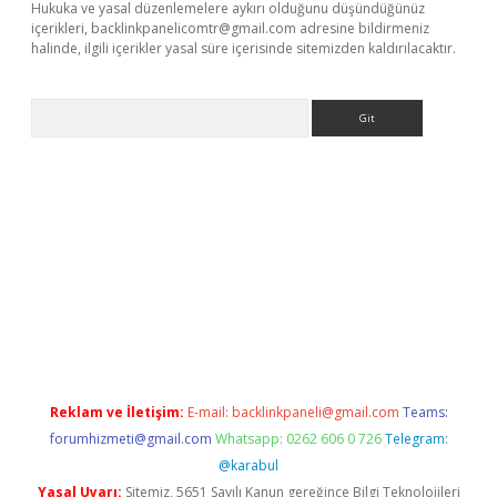
Hukuka ve yasal düzenlemelere aykırı olduğunu düşündüğünüz
içerikleri,
backlinkpanelicomtr@gmail.com
adresine bildirmeniz
halinde, ilgili içerikler yasal süre içerisinde sitemizden kaldırılacaktır.
Arama
hiltonbet güncel
Reklam ve İletişim:
E-mail:
backlinkpaneli@gmail.com
Teams:
forumhizmeti@gmail.com
Whatsapp: 0262 606 0 726
Telegram:
@karabul
Yasal Uyarı:
Sitemiz, 5651 Sayılı Kanun gereğince Bilgi Teknolojileri