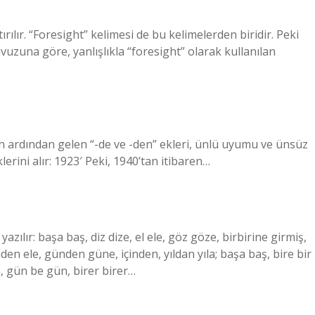
ırılır. “Foresight” kelimesi de bu kelimelerden biridir. Peki
uzuna göre, yanlışlıkla “foresight” olarak kullanılan
ların ardından gelen “-de ve -den” ekleri, ünlü uyumu ve ünsüz
lerini alır: 1923′ Peki, 1940’tan itibaren…
 yazılır: başa baş, diz dize, el ele, göz göze, birbirine girmiş,
n ele, günden güne, içinden, yıldan yıla; başa baş, bire bir
na, gün be gün, birer birer…