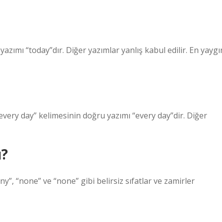
zımı “today”dır. Diğer yazımlar yanlış kabul edilir. En yaygı
very day” kelimesinin doğru yazımı “every day”dir. Diğer
ı?
any”, “none” ve “none” gibi belirsiz sıfatlar ve zamirler