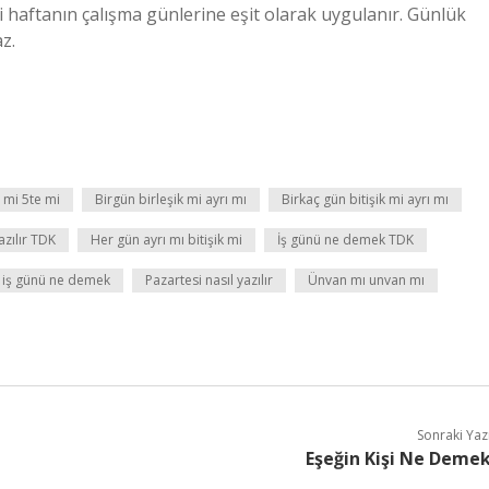
ki haftanın çalışma günlerine eşit olarak uygulanır. Günlük
z.
 mi 5te mi
Birgün birleşik mi ayrı mı
Birkaç gün bitişik mi ayrı mı
azılır TDK
Her gün ayrı mı bitişik mi
İş günü ne demek TDK
 iş günü ne demek
Pazartesi nasıl yazılır
Ünvan mı unvan mı
Sonraki Yaz
Eşeğin Kişi Ne Deme