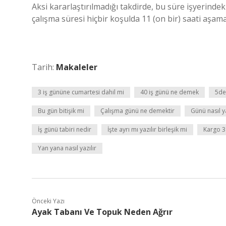
Aksi kararlaştırılmadığı takdirde, bu süre işyerinde
çalışma süresi hiçbir koşulda 11 (on bir) saati aşama
Tarih:
Makaleler
3 iş gününe cumartesi dahil mi
40 iş günü ne demek
5de
Bu gün bitişik mi
Çalışma günü ne demektir
Günü nasıl y
İş günü tabiri nedir
İşte ayrı mı yazılır birleşik mi
Kargo 3
Yan yana nasıl yazılır
Önceki Yazı
Ayak Tabanı Ve Topuk Neden Ağrır