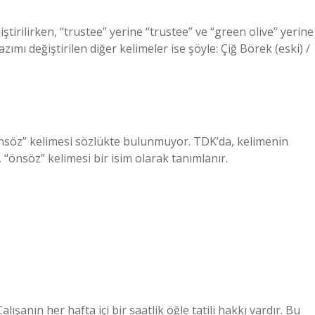
iştirilirken, “trustee” yerine “trustee” ve “green olive” yerine
azımı değiştirilen diğer kelimeler ise şöyle: Çiğ Börek (eski) /
nsöz” kelimesi sözlükte bulunmuyor. TDK’da, kelimenin
, “önsöz” kelimesi bir isim olarak tanımlanır.
lışanın her hafta içi bir saatlik öğle tatili hakkı vardır. Bu