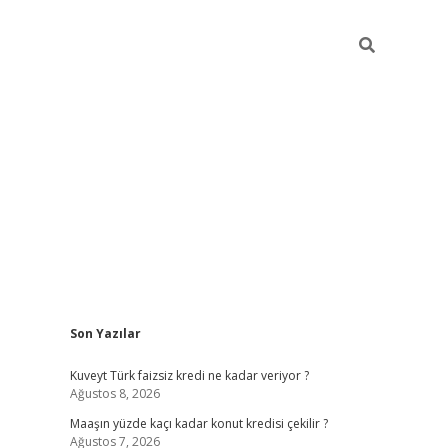
Sidebar
Son Yazılar
hiltonbet güncel
Kuveyt Türk faizsiz kredi ne kadar veriyor ?
Ağustos 8, 2026
Maaşın yüzde kaçı kadar konut kredisi çekilir ?
Ağustos 7, 2026