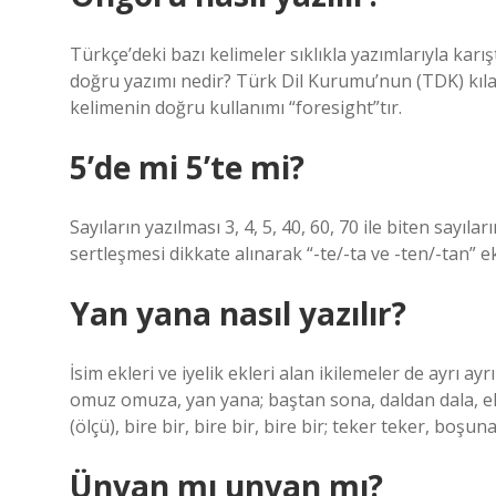
Türkçe’deki bazı kelimeler sıklıkla yazımlarıyla karışt
doğru yazımı nedir? Türk Dil Kurumu’nun (TDK) kılav
kelimenin doğru kullanımı “foresight”tır.
5’de mi 5’te mi?
Sayıların yazılması 3, 4, 5, 40, 60, 70 ile biten sayı
sertleşmesi dikkate alınarak “-te/-ta ve -ten/-tan” ek
Yan yana nasıl yazılır?
İsim ekleri ve iyelik ekleri alan ikilemeler de ayrı ayrı
omuz omuza, yan yana; baştan sona, daldan dala, elde
(ölçü), bire bir, bire bir, bire bir; teker teker, boşu
Ünvan mı unvan mı?