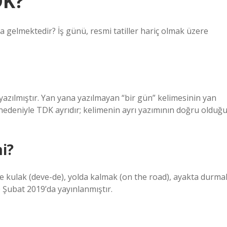
DK?
gelmektedir? İş günü, resmi tatiller hariç olmak üzere
yazılmıştır. Yan yana yazılmayan “bir gün” kelimesinin yan
ı nedeniyle TDK ayrıdır; kelimenin ayrı yazımının doğru olduğ
mi?
eye kulak (deve-de), yolda kalmak (on the road), ayakta durma
0 Şubat 2019’da yayınlanmıştır.