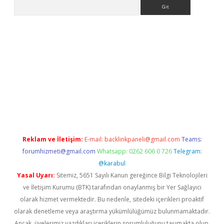
Arama
bet güncel
Reklam ve İletişim:
E-mail:
backlinkpaneli@gmail.com
Teams:
forumhizmeti@gmail.com
Whatsapp: 0262 606 0 726
Telegram:
@karabul
Yasal Uyarı:
Sitemiz, 5651 Sayılı Kanun gereğince Bilgi Teknolojileri
ve İletişim Kurumu (BTK) tarafından onaylanmış bir Yer Sağlayıcı
olarak hizmet vermektedir. Bu nedenle, sitedeki içerikleri proaktif
olarak denetleme veya araştırma yükümlülüğümüz bulunmamaktadır.
Ancak, üyelerimiz yazdıkları içeriklerin sorumluluğunu taşımakta olup,