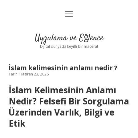
menüyü
Anasayfa
aç
Gizlilik Politikası
Uygulama ve Eğlence
Yasal Uyarı
Dijital dünyada keyifli bir macera!
Hakkımızda
İslam kelimesinin anlamı nedir ?
Tarih: Haziran 23, 2026
İslam Kelimesinin Anlamı
Nedir? Felsefi Bir Sorgulama
Üzerinden Varlık, Bilgi ve
Etik