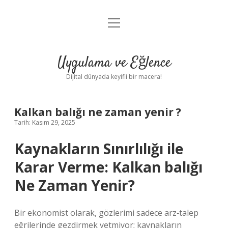
menüyü
Anasayfa
aç
Gizlilik Politikası
Uygulama ve Eğlence
Yasal Uyarı
Dijital dünyada keyifli bir macera!
Hakkımızda
Kalkan balığı ne zaman yenir ?
Tarih: Kasım 29, 2025
Kaynakların Sınırlılığı ile
Karar Verme: Kalkan balığı
Ne Zaman Yenir?
Bir ekonomist olarak, gözlerimi sadece arz‑talep
eğrilerinde gezdirmek yetmiyor; kaynakların