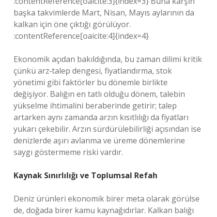
:contentReference[oaicite:3]{index=3} Buna karşın
başka takvimlerde Mart, Nisan, Mayıs aylarının da
kalkan için öne çıktığı görülüyor.
:contentReference[oaicite:4]{index=4}
Ekonomik açıdan bakıldığında, bu zaman dilimi kritik
çünkü arz‑talep dengesi, fiyatlandırma, stok
yönetimi gibi faktörler bu dönemle birlikte
değişiyor. Balığın en tatlı olduğu dönem, talebin
yükselme ihtimalini beraberinde getirir; talep
artarken aynı zamanda arzın kısıtlılığı da fiyatları
yukarı çekebilir. Arzın sürdürülebilirliği açısından ise
denizlerde aşırı avlanma ve üreme dönemlerine
saygı göstermeme riski vardır.
Kaynak Sınırlılığı ve Toplumsal Refah
Deniz ürünleri ekonomik birer meta olarak görülse
de, doğada birer kamu kaynağıdırlar. Kalkan balığı