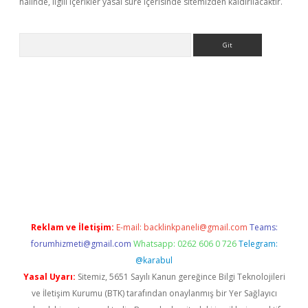
halinde, ilgili içerikler yasal süre içerisinde sitemizden kaldırılacaktır.
Arama
el
Reklam ve İletişim:
E-mail:
backlinkpaneli@gmail.com
Teams:
forumhizmeti@gmail.com
Whatsapp: 0262 606 0 726
Telegram:
@karabul
Yasal Uyarı:
Sitemiz, 5651 Sayılı Kanun gereğince Bilgi Teknolojileri
ve İletişim Kurumu (BTK) tarafından onaylanmış bir Yer Sağlayıcı