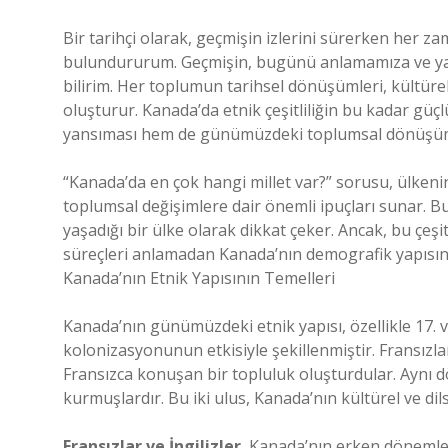
Bir tarihçi olarak, geçmişin izlerini sürerken her z
bulundururum. Geçmişin, bugünü anlamamıza ve yarın
bilirim. Her toplumun tarihsel dönüşümleri, kültürel
oluşturur. Kanada’da etnik çeşitliliğin bu kadar güçl
yansıması hem de günümüzdeki toplumsal dönüşüm
“Kanada’da en çok hangi millet var?” sorusu, ülkeni
toplumsal değişimlere dair önemli ipuçları sunar. B
yaşadığı bir ülke olarak dikkat çeker. Ancak, bu çeşit
süreçleri anlamadan Kanada’nın demografik yapısın
Kanada’nın Etnik Yapısının Temelleri
Kanada’nın günümüzdeki etnik yapısı, özellikle 17. ve
kolonizasyonunun etkisiyle şekillenmiştir. Fransızl
Fransızca konuşan bir topluluk oluşturdular. Aynı d
kurmuşlardır. Bu iki ulus, Kanada’nın kültürel ve dils
Fransızlar ve İngilizler
, Kanada’nın erken dönemleri