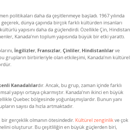
n politikaları daha da çeşitlenmeye başladı. 1967 yılında
eçerek, dünya çapında birçok farklı kültürden insanları
ültürlü yapısını daha da güçlendirdi. Özellikle Çin, Hindistan
menler, Kanada’nın toplum yapısında büyük bir etki yarattı.
larını,
İngilizler
,
Fransızlar
,
Çinliler
,
Hindistanlılar
ve
u grupların birbirleriyle olan etkileşimi, Kanada’nın kültürel
ördür.
kenli Kanadalılar
dır. Ancak, bu grup, zaman içinde farklı
msal yapıyı ortaya çıkarmıştır. Kanada’nın ikinci en büyük
zellikle Quebec bölgesinde yoğunlaşmışlardır. Bunun yanı
pların sayısı da hızla artmaktadır.
 bir gerçeklik olmanın ötesindedir.
Kültürel zenginlik
ve çok
lini oluşturur. Bu çeşitliliğin en büyük güçlerden biri,