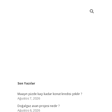
Sidebar
Son Yazılar
hiltonbet güncel
Maaşın yüzde kaçı kadar konut kredisi çekilir ?
Ağustos 7, 2026
Doğalgaz avan projesi nedir ?
Ağustos 6, 2026