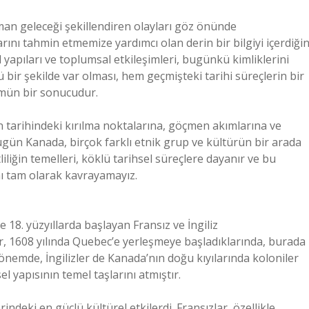
aman geleceği şekillendiren olayları göz önünde
ı tahmin etmemize yardımcı olan derin bir bilgiyi içerdiğin
 yapıları ve toplumsal etkileşimleri, bugünkü kimliklerini
ü bir şekilde var olması, hem geçmişteki tarihi süreçlerin bir
ün bir sonucudur.
n tarihindeki kırılma noktalarına, göçmen akımlarına ve
ugün Kanada, birçok farklı etnik grup ve kültürün bir arada
liliğin temelleri, köklü tarihsel süreçlere dayanır ve bu
ı tam olarak kavrayamayız.
 18. yüzyıllarda başlayan Fransız ve İngiliz
ar, 1608 yılında Quebec’e yerleşmeye başladıklarında, burada
önemde, İngilizler de Kanada’nın doğu kıyılarında koloniler
el yapısının temel taşlarını atmıştır.
ndeki en güçlü kültürel etkilerdi. Fransızlar, özellikle