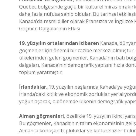
Quebec bölgesinde güçlü bir kültürel miras bırakırke
daha fazla nüfusa sahip oldular. Bu tarihsel etkileş
Kanada’da resmi diller olarak Fransızca ve İngilizce 
Göçmen Dalgalarının Etkisi
19. yüzyılın ortalarından itibaren
Kanada, dünyanı
göçmenler için önemli bir cazibe merkezi olmuştur. 
ülkelerinden gelen göçmenler, Kanada’nın batı böl
dalgaları, Kanada’nın demografik yapısını hızla dönü
toplum yaratmıştır.
İrlandalılar
, 19. yüzyılın başlarında Kanada’ya yoğ
İrlanda’daki kıtlık ve ekonomik zorluklar yer alıyord
yoğunlaşarak, o dönemde ülkenin demografik yapısı
Alman göçmenleri
, özellikle 19. yüzyılın ikinci y
Bu göçmenler, Kanada’nın tarım ekonomisinin geliş
Almanca konuşan topluluklar ve kültürel izler buluna