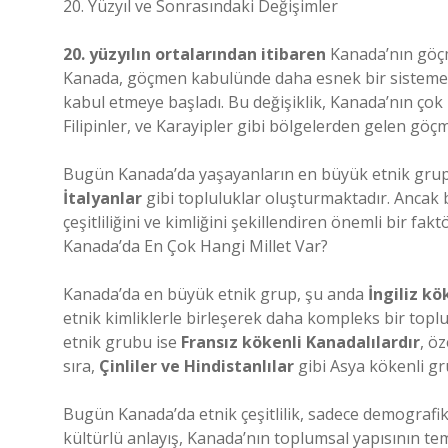
20. Yüzyıl ve Sonrasındaki Değişimler
20. yüzyılın ortalarından itibaren
Kanada’nın göçme
Kanada, göçmen kabulünde daha esnek bir sisteme g
kabul etmeye başladı. Bu değişiklik, Kanada’nın çok k
Filipinler, ve Karayipler gibi bölgelerden gelen göç
Bugün Kanada’da yaşayanların en büyük etnik grup
İtalyanlar
gibi topluluklar oluşturmaktadır. Ancak b
çeşitliliğini ve kimliğini şekillendiren önemli bir fakt
Kanada’da En Çok Hangi Millet Var?
Kanada’da en büyük etnik grup, şu anda
İngiliz kö
etnik kimliklerle birleşerek daha kompleks bir toplu
etnik grubu ise
Fransız kökenli Kanadalılardır
, ö
sıra,
Çinliler ve Hindistanlılar
gibi Asya kökenli gru
Bugün Kanada’da etnik çeşitlilik, sadece demografik
kültürlü anlayış, Kanada’nın toplumsal yapısının teme