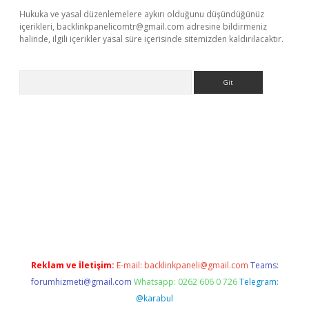
Hukuka ve yasal düzenlemelere aykırı olduğunu düşündüğünüz
içerikleri,
backlinkpanelicomtr@gmail.com
adresine bildirmeniz
halinde, ilgili içerikler yasal süre içerisinde sitemizden kaldırılacaktır.
Arama
güncel
Reklam ve İletişim:
E-mail:
backlinkpaneli@gmail.com
Teams:
forumhizmeti@gmail.com
Whatsapp: 0262 606 0 726
Telegram:
@karabul