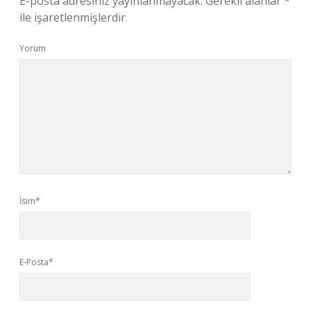
E-posta adresiniz yayınlanmayacak.
Gerekli alanlar
*
ile işaretlenmişlerdir
Yorum
İsim*
E-Posta*