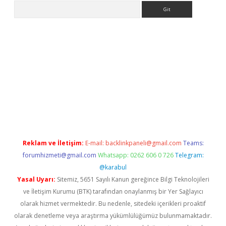
Arama
iltonbet güncel
Reklam ve İletişim:
E-mail:
backlinkpaneli@gmail.com
Teams:
forumhizmeti@gmail.com
Whatsapp: 0262 606 0 726
Telegram:
@karabul
Yasal Uyarı:
Sitemiz, 5651 Sayılı Kanun gereğince Bilgi Teknolojileri
ve İletişim Kurumu (BTK) tarafından onaylanmış bir Yer Sağlayıcı
olarak hizmet vermektedir. Bu nedenle, sitedeki içerikleri proaktif
olarak denetleme veya araştırma yükümlülüğümüz bulunmamaktadır.