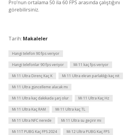
Pro’nun ortalama 50 ila 60 FPS arasında çalıştığını
görebilirsiniz.
Tarih:
Makaleler
Hangi telefon 90 fps veriyor
Hangi telefonlar 90 fps veriyor
Mi 11 kaç fps veriyor
Mi 11 Ultra Direnç Kaç K
Mi 11 Ultra ekran parlaklığı kaç nit
Mi 11 Ultra güncelleme alacak mı
Mi 11 Ultra kaç dakikada şarj olur
Mi 11 Ultra Kaç Hz
Mi 11 Ultra Kaç RAM
Mi 11 Ultra kaç TL
Mi 11 Ultra NFC nerede
Mi 11 Ultra su geçirir mi
Mi 11T PUBG Kaç FPS 2024
Mi 12 Ultra PUBG Kaç FPS