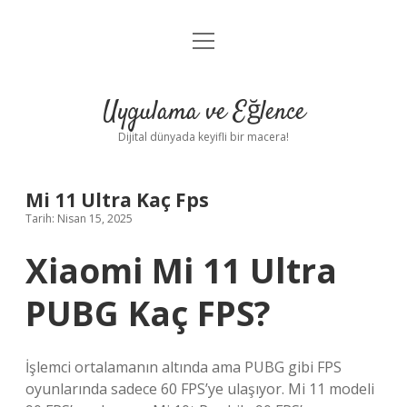
menüyü
Anasayfa
aç
Gizlilik Politikası
Uygulama ve Eğlence
Yasal Uyarı
Dijital dünyada keyifli bir macera!
Hakkımızda
Mi 11 Ultra Kaç Fps
Tarih: Nisan 15, 2025
Xiaomi Mi 11 Ultra
PUBG Kaç FPS?
İşlemci ortalamanın altında ama PUBG gibi FPS
oyunlarında sadece 60 FPS’ye ulaşıyor. Mi 11 modeli