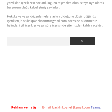
yazdıkları içeriklerin sorumluluğunu taşımakta olup, siteye üye olarak
bu sorumluluğu kabul etmiş sayılırlar.
Hukuka ve yasal düzenlemelere aykırı olduğunu düşündüğünüz
içerikleri,
backlinkpanelicomtr@gmail.com
adresine bildirmeniz
halinde, ilgili içerikler yasal süre içerisinde sitemizden kaldırılacaktır.
Arama
hiltonbet güncel
Reklam ve İletişim:
E-mail:
backlinkpaneli@gmail.com
Teams: