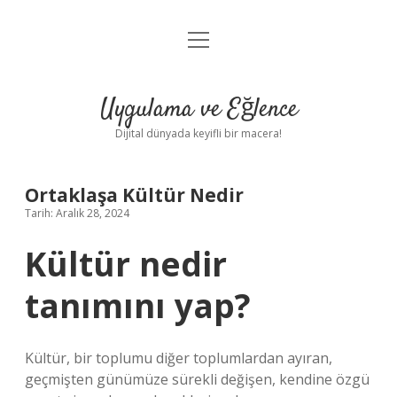
menüyü
Anasayfa
aç
Gizlilik Politikası
Uygulama ve Eğlence
Yasal Uyarı
Dijital dünyada keyifli bir macera!
Hakkımızda
Ortaklaşa Kültür Nedir
Tarih: Aralık 28, 2024
Kültür nedir
tanımını yap?
Kültür, bir toplumu diğer toplumlardan ayıran,
geçmişten günümüze sürekli değişen, kendine özgü