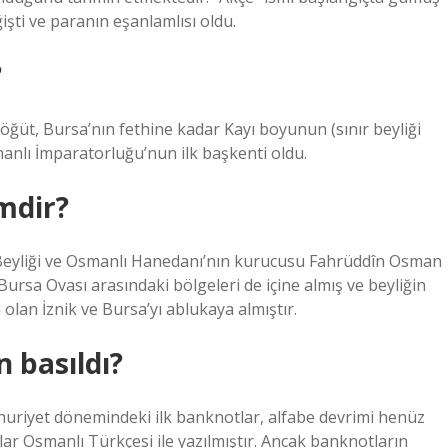
şti ve paranın eşanlamlısı oldu.
?
öğüt, Bursa’nın fethine kadar Kayı boyunun (sınır beyliği
manlı İmparatorluğu’nun ilk başkenti oldu.
mdir?
Beyliği ve Osmanlı Hanedanı’nın kurucusu Fahrüddîn Osman
Bursa Ovası arasındaki bölgeleri de içine almış ve beyliğin
 olan İznik ve Bursa’yı ablukaya almıştır.
 basıldı?
mhuriyet dönemindeki ilk banknotlar, alfabe devrimi henüz
ar Osmanlı Türkçesi ile yazılmıştır. Ancak banknotların