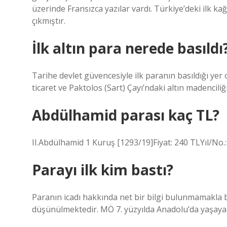
üzerinde Fransızca yazılar vardı. Türkiye’deki ilk 
çıkmıştır.
İlk altın para nerede basıldı
Tarihe devlet güvencesiyle ilk paranın basıldığı yer
ticaret ve Paktolos (Sart) Çayı’ndaki altın madenciliğ
Abdülhamid parası kaç TL?
II.Abdülhamid 1 Kuruş [1293/19]Fiyat: 240 TLYıl/No
Parayı ilk kim bastı?
Paranın icadı hakkında net bir bilgi bulunmamakla bir
düşünülmektedir. MÖ 7. yüzyılda Anadolu’da yaşayan 