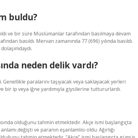
im buldu?
rıldı ve bir süre Müslümanlar tarafından basılmaya devam
tarafından basıldı. Mervan zamanında 77 (696) yılında basıldı.
 dolaşımdaydı.
sında neden delik vardı?
. Genellikle paralarını taşıyacak veya saklayacak yerleri
 bir ip veya iğne yardımıyla giysilerine tuttururlardı.
arasında olduğunu tahmin etmektedir. Akçe ismi başlangıçta
nlamı değişti ve paranın eşanlamlısı oldu. Ağırlığı
a olduğunu tahmin etmektedir. “Akçe” ismi başlangıçta gümüş