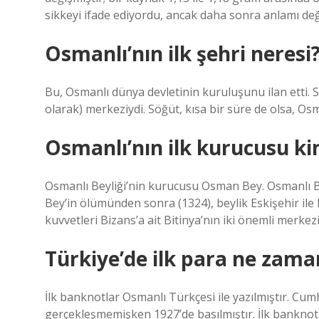
sikkeyi ifade ediyordu, ancak daha sonra anlamı deği
Osmanlı’nın ilk şehri neresi
Bu, Osmanlı dünya devletinin kuruluşunu ilan etti. S
olarak) merkeziydi. Söğüt, kısa bir süre de olsa, Os
Osmanlı’nın ilk kurucusu ki
Osmanlı Beyliği’nin kurucusu Osman Bey. Osmanlı 
Bey’in ölümünden sonra (1324), beylik Eskişehir ile 
kuvvetleri Bizans’a ait Bitinya’nın iki önemli merkezi
Türkiye’de ilk para ne zaman
İlk banknotlar Osmanlı Türkçesi ile yazılmıştır. Cu
gerçekleşmemişken 1927’de basılmıştır. İlk banknotl