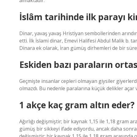
almaktadır.
İslâm tarihinde ilk parayı k
Dinar, yavaş yavaş Hristiyan sembollerinden arındı
etti. İlk İslami dinar, Emevi Halifesi Abdul Malik b. 
Dinara ek olarak, İran gümüş dirhemleri de bir süre
Eskiden bazı paraların orta
Geçmişte insanlar cepleri olmayan giysiler giyerlerdi
olmazdı. Bu nedenle paralarına küçük delikler açar ve
1 akçe kaç gram altın eder?
Ağırlığı değişmiştir; bir kaynak 1,15 ile 1,18 gram 
gümüş bir sikkeyi ifade ediyordu, ancak daha sonra a
değişmiştir; bir kaynak 1,15 ile 1,18 gram arasınd