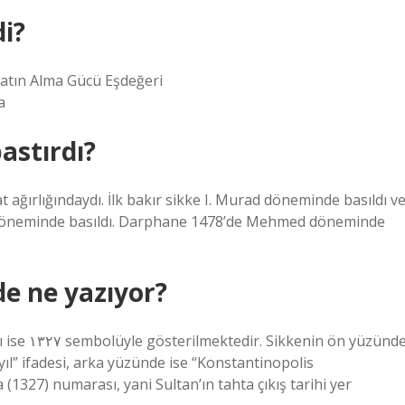
di?
Satın Alma Gücü Eşdeğeri
a
astırdı?
rat ağırlığındaydı. İlk bakır sikke I. Murad döneminde basıldı v
urad döneminde basıldı. Darphane 1478’de Mehmed döneminde
e ne yazıyor?
yıl” ifadesi, arka yüzünde ise “Konstantinopolis
(1327) numarası, yani Sultan’ın tahta çıkış tarihi yer