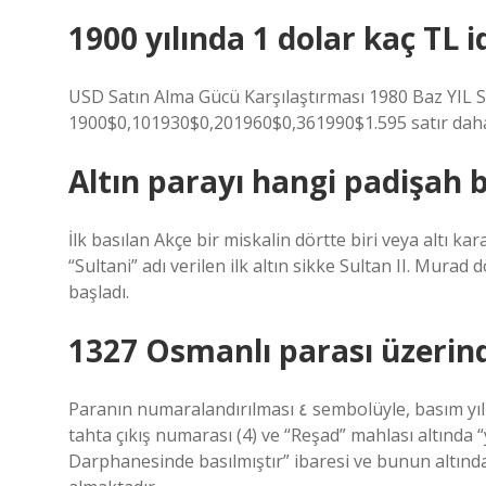
1900 yılında 1 dolar kaç TL i
USD Satın Alma Gücü Karşılaştırması 1980 Baz YIL 
1900$0,101930$0,201960$0,361990$1.595 satır dah
Altın parayı hangi padişah b
İlk basılan Akçe bir miskalin dörtte biri veya altı ka
“Sultani” adı verilen ilk altın sikke Sultan II. M
başladı.
1327 Osmanlı parası üzerind
Paranın numaralandırılması ٤ sembolüyle, basım yılı ise ١٣٢٧ sembolüyle gösterilmektedir. Sikkenin ön yüzünde
tahta çıkış numarası (4) ve “Reşad” mahlası altında “
Darphanesinde basılmıştır” ibaresi ve bunun altında 