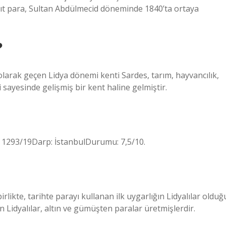
kağıt para, Sultan Abdülmecid döneminde 1840’ta ortaya
?
 olarak geçen Lidya dönemi kenti Sardes, tarım, hayvancılık,
i sayesinde gelişmiş bir kent haline gelmiştir.
.: 1293/19Darp: İstanbulDurumu: 7,5/10.
likte, tarihte parayı kullanan ilk uygarlığın Lidyalılar olduğ
Lidyalılar, altın ve gümüşten paralar üretmişlerdir.