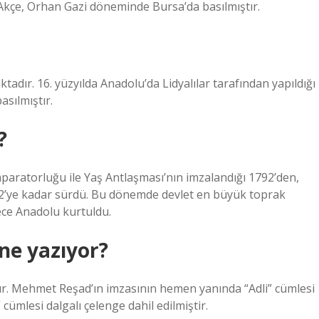
ş Akçe, Orhan Gazi döneminde Bursa’da basılmıştır.
adır. 16. yüzyılda Anadolu’da Lidyalılar tarafından yapıldığı
asılmıştır.
?
aratorluğu ile Yaş Antlaşması’nın imzalandığı 1792’den,
 1922’ye kadar sürdü. Bu dönemde devlet en büyük toprak
ece Anadolu kurtuldu.
ne yazıyor?
r alır. Mehmet Reşad’ın imzasının hemen yanında “Adli” cümlesi
cümlesi dalgalı çelenge dahil edilmiştir.