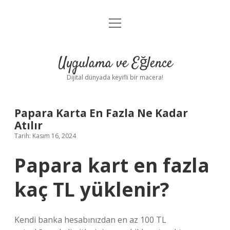
menüyü
Anasayfa
aç
Gizlilik Politikası
Uygulama ve Eğlence
Yasal Uyarı
Dijital dünyada keyifli bir macera!
Hakkımızda
Papara Karta En Fazla Ne Kadar
Atılır
Tarih: Kasım 16, 2024
Papara kart en fazla
kaç TL yüklenir?
Kendi banka hesabınızdan en az 100 TL