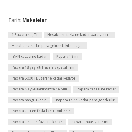
Tarih:
Makaleler
1 Papara kaç TL
Hesaba en fazla ne kadar para yatırılır
Hesaba ne kadar para gelirse takibe düşer
IBAN cezası ne kadar
Papara 18 mi
Papara 18 yaş altı Havale yapabilir mi
Papara 5000 TL üzeri ne kadar kesiyor
Papara 6 ay kullanılmazsa ne olur
Papara cezası ne kadar
Papara hangi ülkenin
Papara ile ne kadar para gönderilir
Papara kart en fazla kaç TL yüklenir
Papara limiti en fazla ne kadar
Papara maaş yatar mı