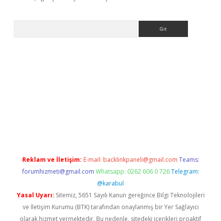
Arama
tonbet güncel
Reklam ve İletişim:
E-mail:
backlinkpaneli@gmail.com
Teams:
forumhizmeti@gmail.com
Whatsapp: 0262 606 0 726
Telegram:
@karabul
Yasal Uyarı:
Sitemiz, 5651 Sayılı Kanun gereğince Bilgi Teknolojileri
ve İletişim Kurumu (BTK) tarafından onaylanmış bir Yer Sağlayıcı
olarak hizmet vermektedir. Bu nedenle, sitedeki içerikleri proaktif