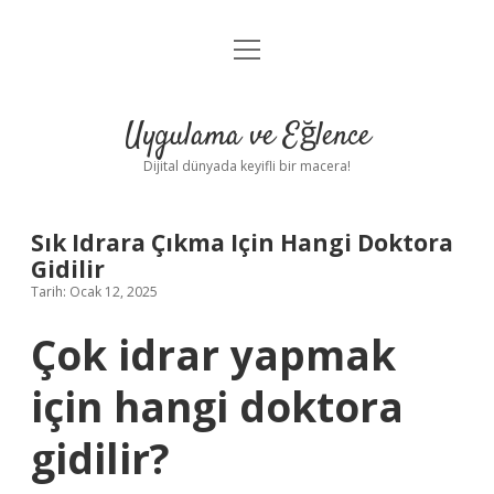
menüyü
Anasayfa
aç
Gizlilik Politikası
Uygulama ve Eğlence
Yasal Uyarı
Dijital dünyada keyifli bir macera!
Hakkımızda
Sık Idrara Çıkma Için Hangi Doktora
Gidilir
Tarih: Ocak 12, 2025
Çok idrar yapmak
için hangi doktora
gidilir?