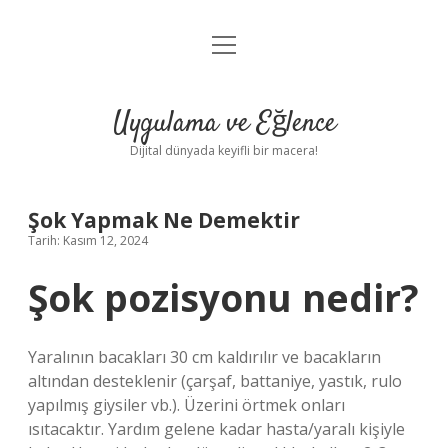
menüyü
Anasayfa
aç
Gizlilik Politikası
Uygulama ve Eğlence
Yasal Uyarı
Dijital dünyada keyifli bir macera!
Hakkımızda
Şok Yapmak Ne Demektir
Tarih: Kasım 12, 2024
Şok pozisyonu nedir?
Yaralının bacakları 30 cm kaldırılır ve bacakların
altından desteklenir (çarşaf, battaniye, yastık, rulo
yapılmış giysiler vb.). Üzerini örtmek onları
ısıtacaktır. Yardım gelene kadar hasta/yaralı kişiyle