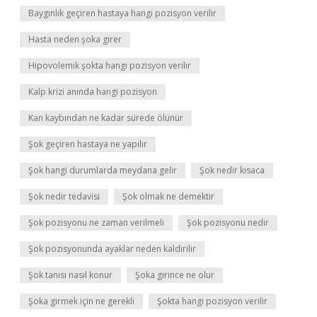
Baygınlık geçiren hastaya hangi pozisyon verilir
Hasta neden şoka girer
Hipovolemik şokta hangi pozisyon verilir
Kalp krizi anında hangi pozisyon
Kan kaybından ne kadar sürede ölünür
Şok geçiren hastaya ne yapılır
Şok hangi durumlarda meydana gelir
Şok nedir kısaca
Şok nedir tedavisi
Şok olmak ne demektir
Şok pozisyonu ne zaman verilmeli
Şok pozisyonu nedir
Şok pozisyonunda ayaklar neden kaldirilir
Şok tanısı nasıl konur
Şoka girince ne olur
Şoka girmek için ne gerekli
Şokta hangi pozisyon verilir