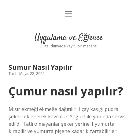
menüyü
Anasayfa
aç
Gizlilik Politikası
Uygulama ve Eğlence
Yasal Uyarı
Dijital dünyada keyifli bir macera!
Hakkımızda
Sumur Nasıl Yapılır
Tarih: Mayıs 28, 2025
Çumur nasıl yapılır?
Mısır ekmeği ekmeğe dağıtılır. 1 çay kaşığı pudra
şekeri eklenerek kavrulur. Yoğurt ile yanında servis
edildi. Tatlı olmayanlar şeker yerine 1 yumurta
kırabilir ve yumurta pişene kadar kızartabilirler.