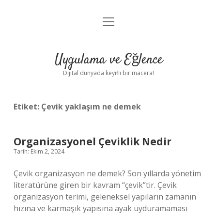
menüyü
Anasayfa
aç
Gizlilik Politikası
Uygulama ve Eğlence
Yasal Uyarı
Dijital dünyada keyifli bir macera!
Hakkımızda
Etiket:
Çevik yaklaşım ne demek
Organizasyonel Çeviklik Nedir
Tarih: Ekim 2, 2024
Çevik organizasyon ne demek? Son yıllarda yönetim
literatürüne giren bir kavram “çevik”tir. Çevik
organizasyon terimi, geleneksel yapıların zamanın
hızına ve karmaşık yapısına ayak uyduramaması