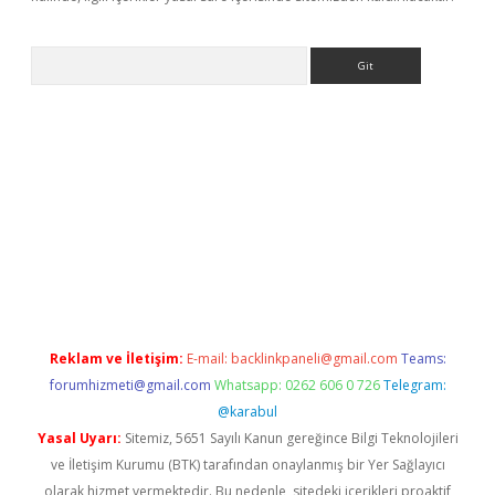
Arama
nbet güncel
Reklam ve İletişim:
E-mail:
backlinkpaneli@gmail.com
Teams:
forumhizmeti@gmail.com
Whatsapp: 0262 606 0 726
Telegram:
@karabul
Yasal Uyarı:
Sitemiz, 5651 Sayılı Kanun gereğince Bilgi Teknolojileri
ve İletişim Kurumu (BTK) tarafından onaylanmış bir Yer Sağlayıcı
olarak hizmet vermektedir. Bu nedenle, sitedeki içerikleri proaktif