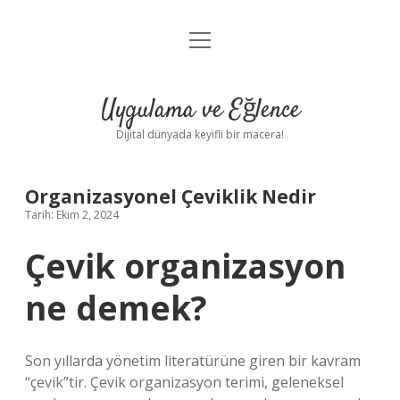
menüyü
Anasayfa
aç
Gizlilik Politikası
Uygulama ve Eğlence
Yasal Uyarı
Dijital dünyada keyifli bir macera!
Hakkımızda
Organizasyonel Çeviklik Nedir
Tarih: Ekim 2, 2024
Çevik organizasyon
ne demek?
Son yıllarda yönetim literatürüne giren bir kavram
“çevik”tir. Çevik organizasyon terimi, geleneksel