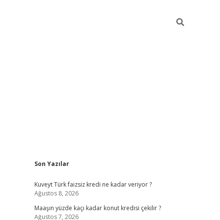
Sidebar
Son Yazılar
hiltonbet günce
Kuveyt Türk faizsiz kredi ne kadar veriyor ?
Ağustos 8, 2026
Maaşın yüzde kaçı kadar konut kredisi çekilir ?
Ağustos 7, 2026