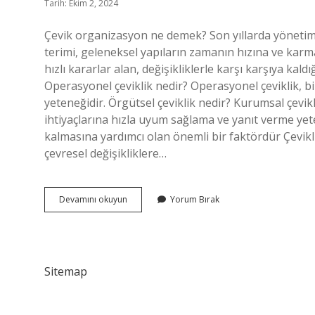
Tarih: Ekim 2, 2024
Çevik organizasyon ne demek? Son yıllarda yönetim 
terimi, geleneksel yapıların zamanın hızına ve kar
hızlı kararlar alan, değişikliklerle karşı karşıya kald
Operasyonel çeviklik nedir? Operasyonel çeviklik, bir 
yeteneğidir. Örgütsel çeviklik nedir? Kurumsal çevi
ihtiyaçlarına hızla uyum sağlama ve yanıt verme yete
kalmasına yardımcı olan önemli bir faktördür Çeviklik
çevresel değişikliklere…
Organizasyonel
Devamını okuyun
Yorum Bırak
Çeviklik
Nedir
Sitemap