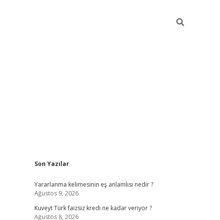
Sidebar
Son Yazılar
hiltonbet günce
Yararlanma kelimesinin eş anlamlısı nedir ?
Ağustos 9, 2026
Kuveyt Türk faizsiz kredi ne kadar veriyor ?
Ağustos 8, 2026