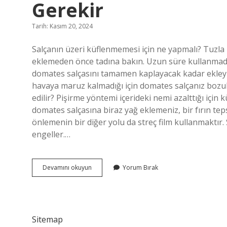
Gerekir
Tarih: Kasım 20, 2024
Salçanın üzeri küflenmemesi için ne yapmalı? Tuzla 
eklemeden önce tadına bakın. Uzun süre kullanmadan
domates salçasını tamamen kaplayacak kadar ekleyin
havaya maruz kalmadığı için domates salçanız bozu
edilir? Pişirme yöntemi içerideki nemi azalttığı içi
domates salçasına biraz yağ eklemeniz, bir fırın te
önlemenin bir diğer yolu da streç film kullanmaktır.
engeller.…
Salçanın
Devamını okuyun
Yorum Bırak
Küflenmemesi
Için
Ne
Yapmak
Gerekir
Sitemap