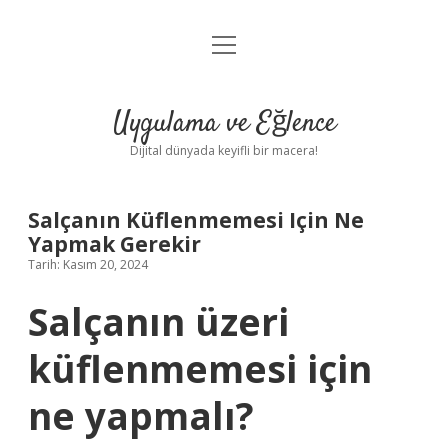
menüyü
Anasayfa
aç
Gizlilik Politikası
Uygulama ve Eğlence
Yasal Uyarı
Dijital dünyada keyifli bir macera!
Hakkımızda
Salçanın Küflenmemesi Için Ne
Yapmak Gerekir
Tarih: Kasım 20, 2024
Salçanın üzeri
küflenmemesi için
ne yapmalı?