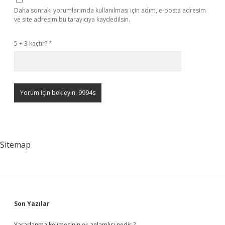
Daha sonraki yorumlarımda kullanılması için adım, e-posta adresim
ve site adresim bu tarayıcıya kaydedilsin.
5 + 3 kaçtır?
*
Sitemap
Sidebar
Son Yazılar
Yararlanma kelimesinin eş anlamlısı nedir ?