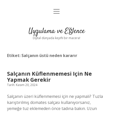
menüyü
Anasayfa
aç
Gizlilik Politikası
Uygulama ve Eğlence
Yasal Uyarı
Dijital dünyada keyifli bir macera!
Hakkımızda
Etiket:
Salçanın üstü neden kararır
Salçanın Küflenmemesi Için Ne
Yapmak Gerekir
Tarih: Kasım 20, 2024
Salçanın üzeri küflenmemesi için ne yapmalı? Tuzla
karıştırılmış domates salçası kullanıyorsanız,
yemeğe tuz eklemeden önce tadına bakın. Uzun