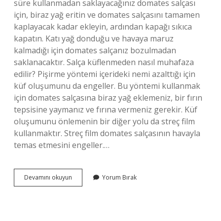
süre kullanmadan saklayacağınız domates salçası
için, biraz yağ eritin ve domates salçasını tamamen
kaplayacak kadar ekleyin, ardından kapağı sıkıca
kapatın. Katı yağ donduğu ve havaya maruz
kalmadığı için domates salçanız bozulmadan
saklanacaktır. Salça küflenmeden nasıl muhafaza
edilir? Pişirme yöntemi içerideki nemi azalttığı için
küf oluşumunu da engeller. Bu yöntemi kullanmak
için domates salçasına biraz yağ eklemeniz, bir fırın
tepsisine yaymanız ve fırına vermeniz gerekir. Küf
oluşumunu önlemenin bir diğer yolu da streç film
kullanmaktır. Streç film domates salçasının havayla
temas etmesini engeller.…
Salçanın
Devamını okuyun
Yorum Bırak
Küflenmemesi
Için
Ne
Yapmak