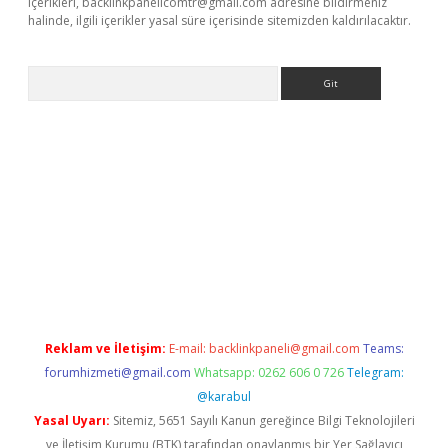
içerikleri,
backlinkpanelicomtr@gmail.com
adresine bildirmeniz
halinde, ilgili içerikler yasal süre içerisinde sitemizden kaldırılacaktır.
Arama
et güncel
Reklam ve İletişim:
E-mail:
backlinkpaneli@gmail.com
Teams:
forumhizmeti@gmail.com
Whatsapp: 0262 606 0 726
Telegram:
@karabul
Yasal Uyarı:
Sitemiz, 5651 Sayılı Kanun gereğince Bilgi Teknolojileri
ve İletişim Kurumu (BTK) tarafından onaylanmış bir Yer Sağlayıcı