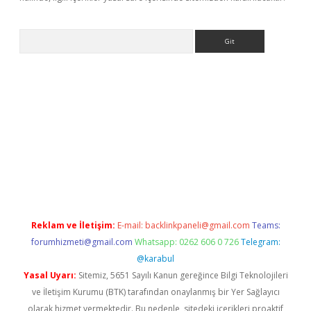
Arama
bet güncel
Reklam ve İletişim:
E-mail:
backlinkpaneli@gmail.com
Teams:
forumhizmeti@gmail.com
Whatsapp: 0262 606 0 726
Telegram:
@karabul
Yasal Uyarı:
Sitemiz, 5651 Sayılı Kanun gereğince Bilgi Teknolojileri
ve İletişim Kurumu (BTK) tarafından onaylanmış bir Yer Sağlayıcı
olarak hizmet vermektedir. Bu nedenle, sitedeki içerikleri proaktif