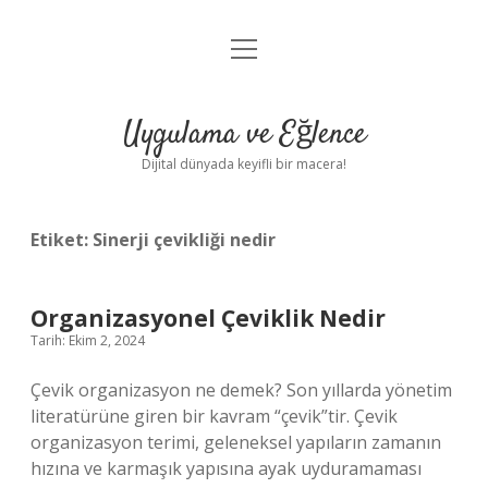
menüyü
Anasayfa
aç
Gizlilik Politikası
Uygulama ve Eğlence
Yasal Uyarı
Dijital dünyada keyifli bir macera!
Hakkımızda
Etiket:
Sinerji çevikliği nedir
Organizasyonel Çeviklik Nedir
Tarih: Ekim 2, 2024
Çevik organizasyon ne demek? Son yıllarda yönetim
literatürüne giren bir kavram “çevik”tir. Çevik
organizasyon terimi, geleneksel yapıların zamanın
hızına ve karmaşık yapısına ayak uyduramaması