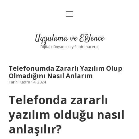
menüyü
Anasayfa
aç
Gizlilik Politikası
Uygulama ve Eğlence
Yasal Uyarı
Dijital dünyada keyifli bir macera!
Hakkımızda
Telefonumda Zararlı Yazılım Olup
Olmadığını Nasıl Anlarım
Tarih: Kasım 14, 2024
Telefonda zararlı
yazılım olduğu nasıl
anlaşılır?