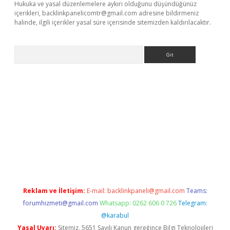
Hukuka ve yasal düzenlemelere aykırı olduğunu düşündüğünüz
içerikleri,
backlinkpanelicomtr@gmail.com
adresine bildirmeniz
halinde, ilgili içerikler yasal süre içerisinde sitemizden kaldırılacaktır.
Arama
onbet güncel
Reklam ve İletişim:
E-mail:
backlinkpaneli@gmail.com
Teams:
forumhizmeti@gmail.com
Whatsapp: 0262 606 0 726
Telegram:
@karabul
Yasal Uyarı:
Sitemiz, 5651 Sayılı Kanun gereğince Bilgi Teknolojileri