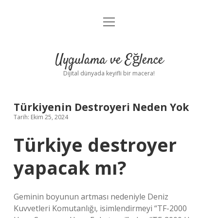
menüyü
Anasayfa
aç
Gizlilik Politikası
Uygulama ve Eğlence
Yasal Uyarı
Dijital dünyada keyifli bir macera!
Hakkımızda
Türkiyenin Destroyeri Neden Yok
Tarih: Ekim 25, 2024
Türkiye destroyer
yapacak mı?
Geminin boyunun artması nedeniyle Deniz
Kuvvetleri Komutanlığı, isimlendirmeyi “TF-2000