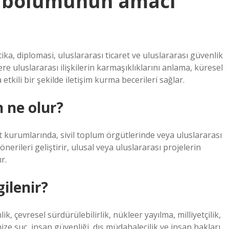
er bölümünün amacı
ika, diplomasi, uluslararası ticaret ve uluslararası güvenlik
re uluslararası ilişkilerin karmaşıklıklarını anlama, küresel
kili bir şekilde iletişim kurma becerileri sağlar.
n ne olur?
et kurumlarında, sivil toplum örgütlerinde veya uluslararası
 önerileri geliştirir, ulusal veya uluslararası projelerin
r.
gilenir?
, çevresel sürdürülebilirlik, nükleer yayılma, milliyetçilik,
ze suç, insan güvenliği, dış müdahalecilik ve insan hakları