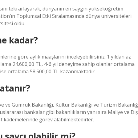
ısını tekrarlayarak, dünyanın en saygın yükseköğretim
ion’ın Toplumsal Etki Sıralamasında dünya üniversiteleri
itesi oldu.
 ne kadar?
mlerine göre aylık maaşlarını inceleyebilirsiniz. 1 yıldan az
alama 24.600,00 TL, 4-6 yıl deneyime sahip olanlar ortalama
r ise ortalama 58.500,00 TL kazanmaktadır.
 atanır?
aliye ve Gümrük Bakanlığı, Kültür Bakanlığı ve Turizm Bakanlığ
 uluslararası bankalar gibi bakanlıkların yanı sıra Maliye ve Dış
üst kademelerinde görev alabilmektedirler.
 savcı olabilir mi?