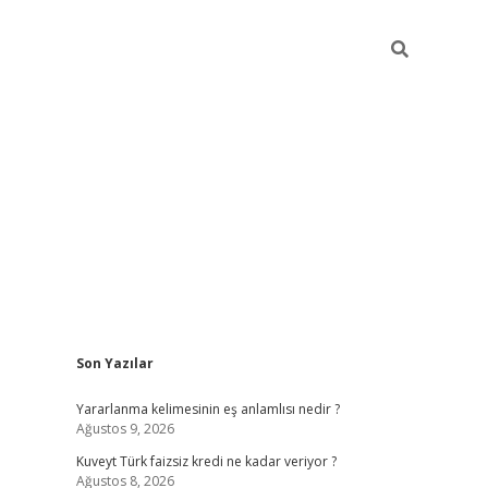
Sidebar
Son Yazılar
hiltonbet güncel
Yararlanma kelimesinin eş anlamlısı nedir ?
Ağustos 9, 2026
Kuveyt Türk faizsiz kredi ne kadar veriyor ?
Ağustos 8, 2026