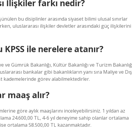
 İlişkiler farkı nedir?
nülen bu disiplinler arasında siyaset bilimi ulusal sınırlar
ken, uluslararası ilişkiler devletler arasındaki güç ilişkilerini
u KPSS ile nerelere atanır?
aliye ve Gümrük Bakanlığı, Kültür Bakanlığı ve Turizm Bakanlığ
 uluslararası bankalar gibi bakanlıkların yanı sıra Maliye ve Dış
üst kademelerinde görev alabilmektedirler.
ar maaş alır?
mlerine göre aylık maaşlarını inceleyebilirsiniz. 1 yıldan az
alama 24.600,00 TL, 4-6 yıl deneyime sahip olanlar ortalama
r ise ortalama 58.500,00 TL kazanmaktadır.