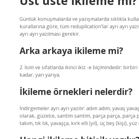
Üst üste ikileme mi?
Günlük konuşmalarda ve yazışmalarda sıklıkla kullandı
kurallarına göre, tüm reduplication’lar ayrı ayrı yazı
ayrı ayrı yazılması gerekir.
Arka arkaya ikileme mi?
2. İsim ve sıfatlarda ikinci ikiz -e biçimindedir: b
kadar, yarı yarıya.
İkileme örnekleri nelerdir?
İndirgemeler ayrı ayrı yazılır: adım adım, yavaş yavaş
olarak, güzelce, santim santim, parça parça, parça pa
takım, tık tık, yavaşça, kırk elli (yıl), üç beş (kişi), yüz el