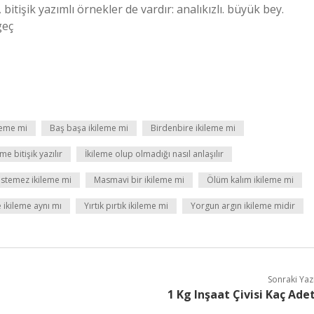
 bitişik yazımlı örnekler de vardır: analıkızlı. büyük bey.
geç
ileme mi
Baş başa ikileme mi
Birdenbire ikileme mi
me bitişik yazılır
İkileme olup olmadığı nasıl anlaşılır
 istemez ikileme mi
Masmavi bir ikileme mi
Ölüm kalım ikileme mi
 ikileme aynı mı
Yırtık pırtık ikileme mi
Yorgun argın ikileme midir
Sonraki Yaz
1 Kg Inşaat Çivisi Kaç Ade