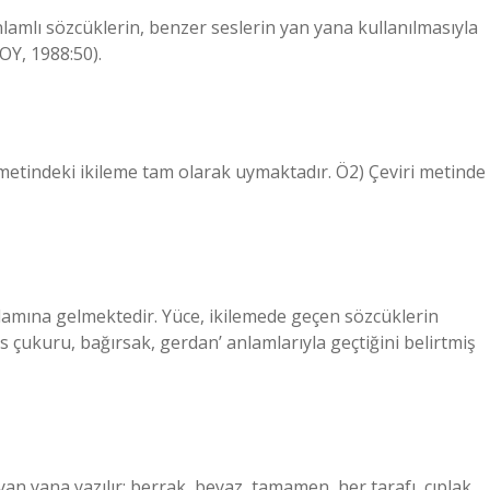
lamlı sözcüklerin, benzer seslerin yan yana kullanılmasıyla
OY, 1988:50).
metindeki ikileme tam olarak uymaktadır. Ö2) Çeviri metinde
nlamına gelmektedir. Yüce, ikilemede geçen sözcüklerin
 çukuru, bağırsak, gerdan’ anlamlarıyla geçtiğini belirtmiş
 yan yana yazılır: berrak, beyaz, tamamen, her tarafı, çıplak,