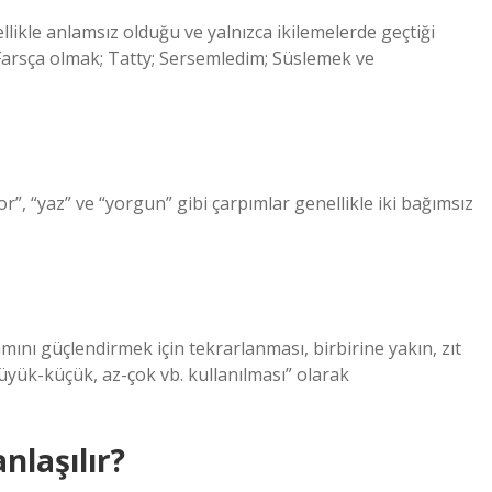
likle anlamsız olduğu ve yalnızca ikilemelerde geçtiği
s Farsça olmak; Tatty; Sersemledim; Süslemek ve
yor”, “yaz” ve “yorgun” gibi çarpımlar genellikle iki bağımsız
ını güçlendirmek için tekrarlanması, birbirine yakın, zıt
üyük-küçük, az-çok vb. kullanılması” olarak
nlaşılır?