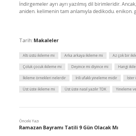
İndirgemeler ayrı ayrı yazılmış dil birimleridir. Ancak,
aniden. kelimenin tam anlamıyla dedikodu. enikon. 
Tarih:
Makaleler
Altı üstü ikileme mi
Arka arkaya ikileme mi
Az çok bir ik
Çoluk çocuk ikileme mi
Deyince mi diyince mi
Hangi ikile
İkileme örnekleri nelerdir
İrili ufaklı yineleme midir
İster
Üst üste ikileme mi
Üst üste nasıl yazılır TDK
Yineleme ve
Önceki Yazı
Ramazan Bayramı Tatili 9 Gün Olacak Mı