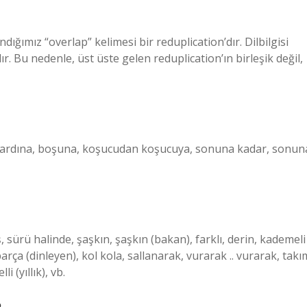
ğımız “overlap” kelimesi bir reduplication’dır. Dilbilgisi
lır. Bu nedenle, üst üste gelen reduplication’ın birleşik değil,
irbiri ardına, boşuna, koşucudan koşucuya, sonuna kadar, sonun
, sürü halinde, şaşkın, şaşkın (bakan), farklı, derin, kademeli
rça (dinleyen), kol kola, sallanarak, vurarak .. vurarak, takı
li (yıllık), vb.