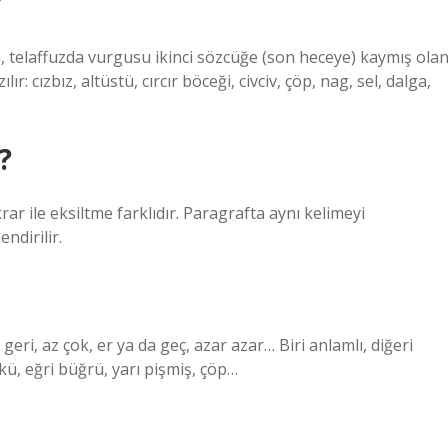
?
a, telaffuzda vurgusu ikinci sözcüğe (son heceye) kaymış ola
ır: cızbız, altüstü, cırcır böceği, civciv, çöp, nag, sel, dalga,
?
rar ile eksiltme farklıdır. Paragrafta aynı kelimeyi
ndirilir.
geri, az çok, er ya da geç, azar azar… Biri anlamlı, diğeri
kü, eğri büğrü, yarı pişmiş, çöp…