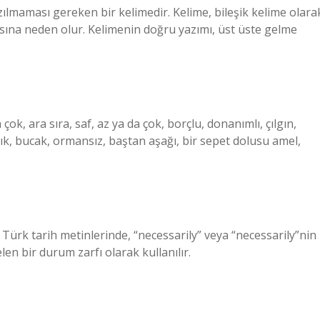
zılmaması gereken bir kelimedir. Kelime, bileşik kelime olara
asına neden olur. Kelimenin doğru yazımı, üst üste gelme
 çok, ara sıra, saf, az ya da çok, borçlu, donanımlı, çılgın,
ğınık, bucak, ormansız, baştan aşağı, bir sepet dolusu amel,
r. Türk tarih metinlerinde, “necessarily” veya “necessarily”nin
en bir durum zarfı olarak kullanılır.