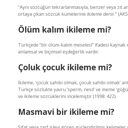
“Aynı sözcüğün tekrarlanmasıyla, benzer veya zıt an
ortaya çıkan sözcük kümelerine ikileme denir.” (AKS
Ölüm kalım ikileme mi?
Türkçede “bir ölüm-kalım meselesi” ifadesi kaynak 
anlamsal ve biçimsel eşdeğerlik vardır.
Çoluk çocuk ikileme mi?
İkileme, ‘çocuk sahibi olmak, çocuk sahibi olmak’ a
Türkçe sözlükte yavru ‘sperm, nesil’ ve meme ‘göğüs
ve ikileme sözcüklerini incelemiştir (1998: 422).
Masmavi bir ikileme mi?
Sıfat veya zarf işlevi gören güçlendirilmiş kelimeler