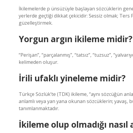
İkilemelerde p ünsüzüyle başlayan sözcüklerin genel
yerlerde geçtiği dikkat çekicidir: Sessiz olmak; Ter
güzelleştirmek.
Yorgun argın ikileme midir?
“Perişan”, “parçalanmış”, “tatsız”, “tuzsuz”, “yalvarı
kelimeden oluşur.
İrili ufaklı yineleme midir?
Türkçe Sözlük’te (TDK) ikileme, “aynı sözcüğün anlam
anlamlı veya yan yana okunan sözcüklerin; yavaş, b
tanımlanmaktadır.
İkileme olup olmadığı nasıl a