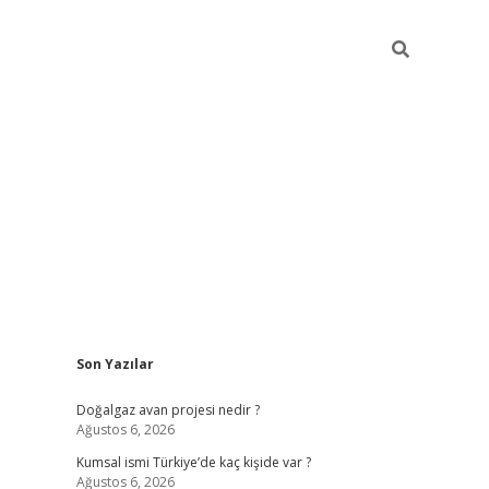
Sidebar
Son Yazılar
hiltonbet güncel
Doğalgaz avan projesi nedir ?
Ağustos 6, 2026
Kumsal ismi Türkiye’de kaç kişide var ?
Ağustos 6, 2026