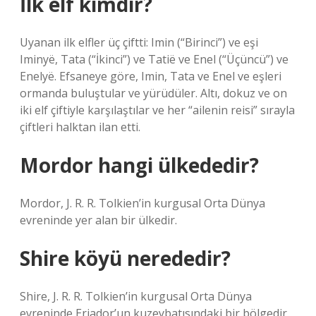
İlk elf kimdir?
Uyanan ilk elfler üç çiftti: Imin (“Birinci”) ve eşi
Iminyë, Tata (“İkinci”) ve Tatië ve Enel (“Üçüncü”) ve
Enelyë. Efsaneye göre, Imin, Tata ve Enel ve eşleri
ormanda buluştular ve yürüdüler. Altı, dokuz ve on
iki elf çiftiyle karşılaştılar ve her “ailenin reisi” sırayla
çiftleri halktan ilan etti.
Mordor hangi ülkededir?
Mordor, J. R. R. Tolkien’in kurgusal Orta Dünya
evreninde yer alan bir ülkedir.
Shire köyü nerededir?
Shire, J. R. R. Tolkien’in kurgusal Orta Dünya
evreninde Eriador’un kuzeybatısındaki bir bölgedir.