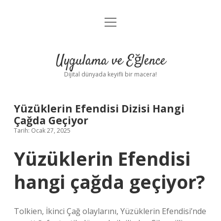
menüyü
Anasayfa
aç
Gizlilik Politikası
Uygulama ve Eğlence
Yasal Uyarı
Dijital dünyada keyifli bir macera!
Hakkımızda
Yüzüklerin Efendisi Dizisi Hangi
Çağda Geçiyor
Tarih: Ocak 27, 2025
Yüzüklerin Efendisi
hangi çağda geçiyor?
Tolkien, İkinci Çağ olaylarını, Yüzüklerin Efendisi’nde