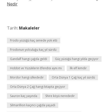
Nedir
Tarih:
Makaleler
Frodo yüzüğü kaç senede yok etti
Frodonun yolculuğu kaç yıl sürdü
Gandalf hangi çağda geldi
Güç yüzüğü hangi yılda geçiyor
Hobbit ve Yüzüklerin Efendisi aynı mı
İlk elf kimdir
Mordor hangi ülkededir
Orta Dünya 1 Çağ kaç yıl sürdü
Orta Dünya 2 Çağ hangi kitapta geçiyor
Sauron kaç yaşında
Shire köyü nerededir
Silmarillion kaçıncı çağda yaşadı