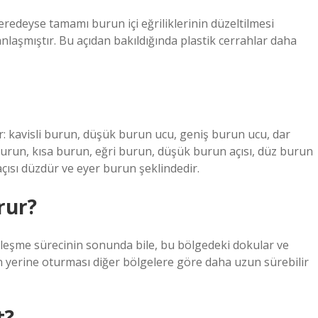
eredeyse tamamı burun içi eğriliklerinin düzeltilmesi
nlaşmıştır. Bu açıdan bakıldığında plastik cerrahlar daha
lır: kavisli burun, düşük burun ucu, geniş burun ucu, dar
urun, kısa burun, eğri burun, düşük burun açısı, düz burun
çısı düzdür ve eyer burun şeklindedir.
rur?
yileşme sürecinin sonunda bile, bu bölgedeki dokular ve
n yerine oturması diğer bölgelere göre daha uzun sürebilir
t?