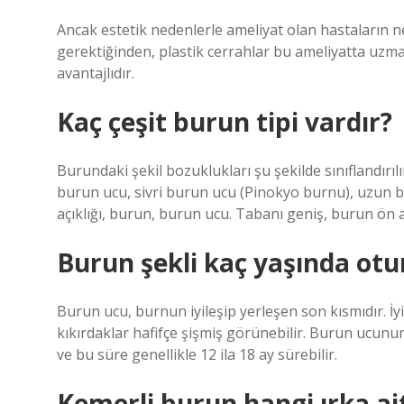
Ancak estetik nedenlerle ameliyat olan hastaların n
gerektiğinden, plastik cerrahlar bu ameliyatta uzma
avantajlıdır.
Kaç çeşit burun tipi vardır?
Burundaki şekil bozuklukları şu şekilde sınıflandırı
burun ucu, sivri burun ucu (Pinokyo burnu), uzun b
açıklığı, burun, burun ucu. Tabanı geniş, burun ön a
Burun şekli kaç yaşında otu
Burun ucu, burnun iyileşip yerleşen son kısmıdır. İ
kıkırdaklar hafifçe şişmiş görünebilir. Burun ucunu
ve bu süre genellikle 12 ila 18 ay sürebilir.
Kemerli burun hangi ırka ai