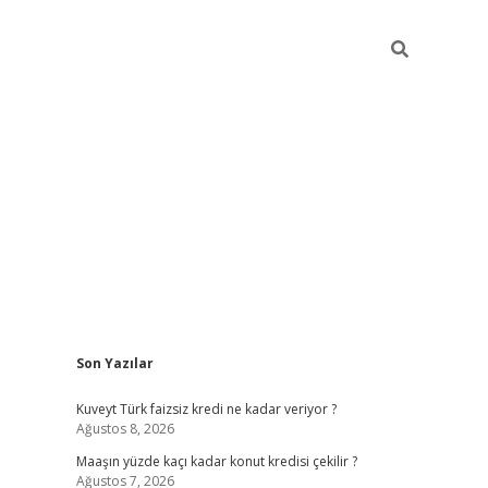
Sidebar
Son Yazılar
hiltonbet güncel
Kuveyt Türk faizsiz kredi ne kadar veriyor ?
Ağustos 8, 2026
Maaşın yüzde kaçı kadar konut kredisi çekilir ?
Ağustos 7, 2026