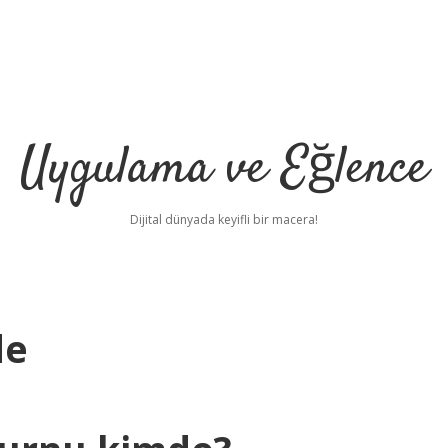
Uygulama ve Eğlence
Dijital dünyada keyifli bir macera!
de