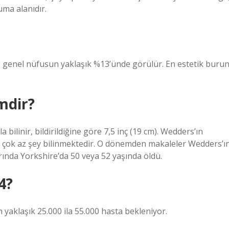
uma alanıdır.
, genel nüfusun yaklaşık %13’ünde görülür. En estetik buru
mdir?
linir, bildirildiğine göre 7,5 inç (19 cm). Wedders’ın
 çok az şey bilinmektedir. O dönemden makaleler Wedders’ı
rında Yorkshire’da 50 veya 52 yaşında öldü.
4?
 yaklaşık 25.000 ila 55.000 hasta bekleniyor.