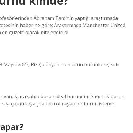
burnu kimde?
profesörlerinden Abraham Tamir’in yaptığı araştırmada
azetesinin haberine göre; Araştırmada Manchester United
n güzeli” olarak nitelendirildi.
8 Mayıs 2023, Rize) dünyanın en uzun burunlu kişisidir.
r yanaklara sahip burun ideal burundur. Simetrik burun
ığında çıkıntı veya çöküntü olmayan bir burun istenen
yapar?