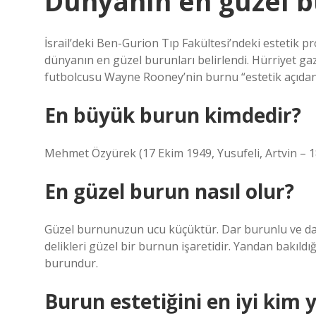
Dünyanın en güzel 
İsrail’deki Ben-Gurion Tıp Fakültesi’ndeki estetik 
dünyanın en güzel burunları belirlendi. Hürriyet g
futbolcusu Wayne Rooney’nin burnu “estetik açıdan e
En büyük burun kimdedir?
Mehmet Özyürek (17 Ekim 1949, Yusufeli, Artvin – 1
En güzel burun nasıl olur?
Güzel burnunuzun ucu küçüktür. Dar burunlu ve da
delikleri güzel bir burnun işaretidir. Yandan bakıld
burundur.
Burun estetiğini en iyi kim 