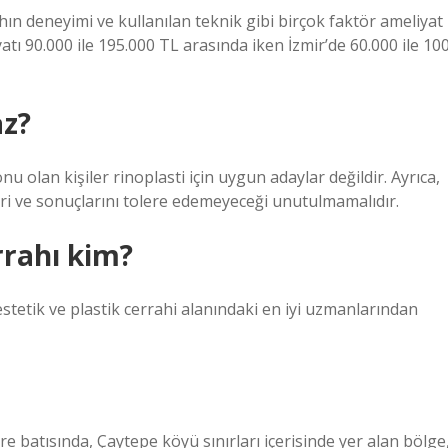
ahın deneyimi ve kullanılan teknik gibi birçok faktör ameliyat
iyatı 90.000 ile 195.000 TL arasında iken İzmir’de 60.000 ile 10
az?
u olan kişiler rinoplasti için uygun adaylar değildir. Ayrıca,
eri ve sonuçlarını tolere edemeyeceği unutulmamalıdır.
errahı kim?
estetik ve plastik cerrahi alanındaki en iyi uzmanlarından
 batısında, Çaytepe köyü sınırları içerisinde yer alan bölge