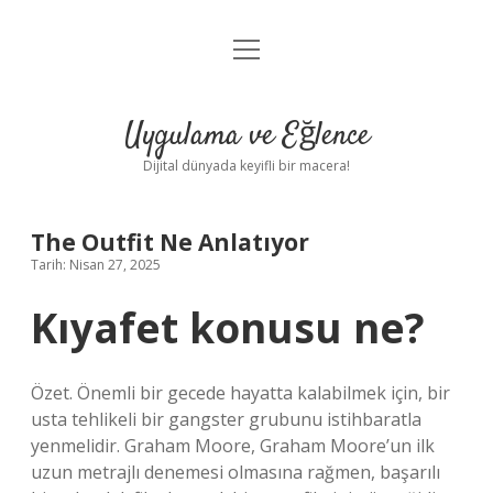
menüyü
Anasayfa
aç
Gizlilik Politikası
Uygulama ve Eğlence
Yasal Uyarı
Dijital dünyada keyifli bir macera!
Hakkımızda
The Outfit Ne Anlatıyor
Tarih: Nisan 27, 2025
Kıyafet konusu ne?
Özet. Önemli bir gecede hayatta kalabilmek için, bir
usta tehlikeli bir gangster grubunu istihbaratla
yenmelidir. Graham Moore, Graham Moore’un ilk
uzun metrajlı denemesi olmasına rağmen, başarılı