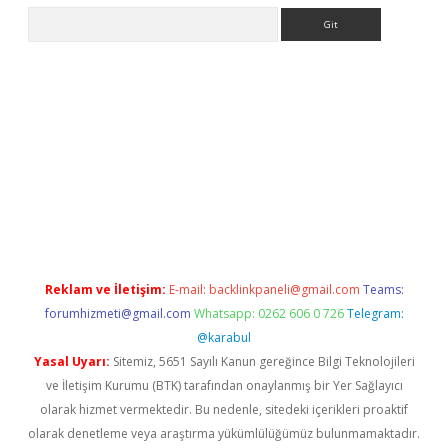
Arama
güncel
Reklam ve İletişim:
E-mail:
backlinkpaneli@gmail.com
Teams:
forumhizmeti@gmail.com
Whatsapp: 0262 606 0 726
Telegram:
@karabul
Yasal Uyarı:
Sitemiz, 5651 Sayılı Kanun gereğince Bilgi Teknolojileri
ve İletişim Kurumu (BTK) tarafından onaylanmış bir Yer Sağlayıcı
olarak hizmet vermektedir. Bu nedenle, sitedeki içerikleri proaktif
olarak denetleme veya araştırma yükümlülüğümüz bulunmamaktadır.