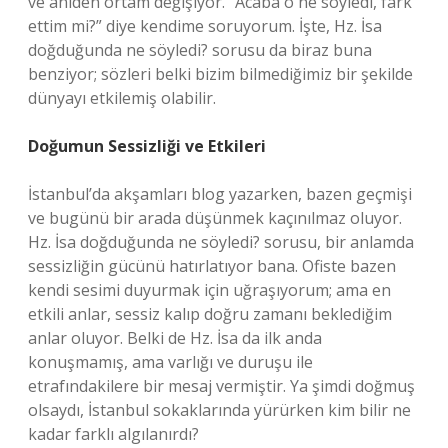
ve aniden ortam değişiyor. “Acaba o ne söyledi, fark
ettim mi?” diye kendime soruyorum. İşte, Hz. İsa
doğduğunda ne söyledi? sorusu da biraz buna
benziyor; sözleri belki bizim bilmediğimiz bir şekilde
dünyayı etkilemiş olabilir.
Doğumun Sessizliği ve Etkileri
İstanbul’da akşamları blog yazarken, bazen geçmişi
ve bugünü bir arada düşünmek kaçınılmaz oluyor.
Hz. İsa doğduğunda ne söyledi? sorusu, bir anlamda
sessizliğin gücünü hatırlatıyor bana. Ofiste bazen
kendi sesimi duyurmak için uğraşıyorum; ama en
etkili anlar, sessiz kalıp doğru zamanı beklediğim
anlar oluyor. Belki de Hz. İsa da ilk anda
konuşmamış, ama varlığı ve duruşu ile
etrafındakilere bir mesaj vermiştir. Ya şimdi doğmuş
olsaydı, İstanbul sokaklarında yürürken kim bilir ne
kadar farklı algılanırdı?