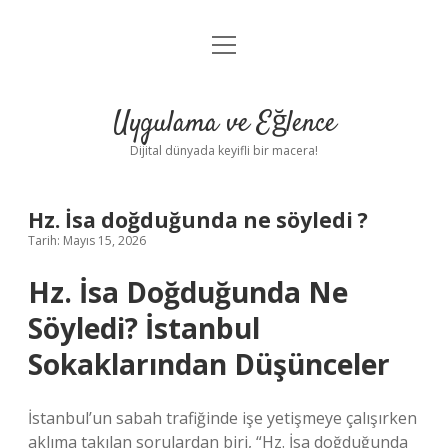
menüyü
Anasayfa
aç
Gizlilik Politikası
Uygulama ve Eğlence
Yasal Uyarı
Dijital dünyada keyifli bir macera!
Hakkımızda
Hz. İsa doğduğunda ne söyledi ?
Tarih: Mayıs 15, 2026
Hz. İsa Doğduğunda Ne
Söyledi? İstanbul
Sokaklarından Düşünceler
İstanbul’un sabah trafiğinde işe yetişmeye çalışırken
aklıma takılan sorulardan biri, “Hz. İsa doğduğunda