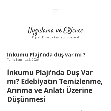
menüyü
Anasayfa
aç
Gizlilik Politikası
Uygulama ve Eğlence
Yasal Uyarı
Dijital dünyada keyifli bir macera!
Hakkımızda
İnkumu Plajı’nda duş var mı ?
Tarih: Temmuz 2, 2026
İnkumu Plajı’nda Duş Var
mı? Edebiyatın Temizlenme,
Arınma ve Anlatı Üzerine
Düşünmesi