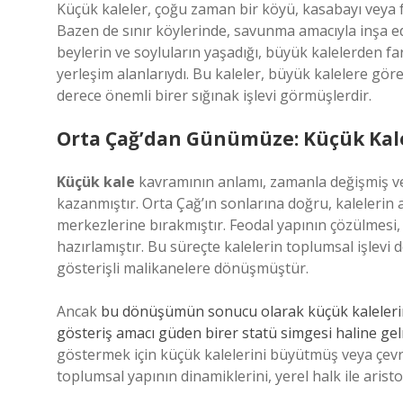
Küçük kaleler, çoğu zaman bir köyü, kasabayı veya fe
Bazen de sınır köylerinde, savunma amacıyla inşa edi
beylerin ve soyluların yaşadığı, büyük kalelerden far
yerleşim alanlarıydı. Bu kaleler, büyük kalelere gör
derece önemli birer sığınak işlevi görmüşlerdir.
Orta Çağ’dan Günümüze: Küçük Kale
Küçük kale
kavramının anlamı, zamanla değişmiş ve
kazanmıştır. Orta Çağ’ın sonlarına doğru, kalelerin 
merkezlerine bırakmıştır. Feodal yapının çözülmesi,
hazırlamıştır. Bu süreçte kalelerin toplumsal işlevi 
gösterişli malikanelere dönüşmüştür.
Ancak
bu dönüşümün sonucu olarak küçük kalelerin
gösteriş amacı güden birer statü simgesi haline ge
göstermek için küçük kalelerini büyütmüş veya çevre
toplumsal yapının dinamiklerini, yerel halk ile aristok