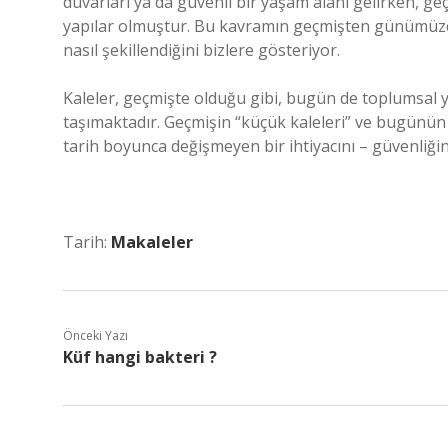
duvarları ya da güvenli bir yaşam alanı gelirken, g
yapılar olmuştur. Bu kavramın geçmişten günümüze 
nasıl şekillendiğini bizlere gösteriyor.
Kaleler, geçmişte olduğu gibi, bugün de toplumsal yap
taşımaktadır. Geçmişin “küçük kaleleri” ve bugünün g
tarih boyunca değişmeyen bir ihtiyacını – güvenliği
Tarih:
Makaleler
Önceki Yazı
Küf hangi bakteri ?