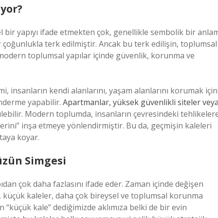
yor?
l bir yapıyı ifade etmekten çok, genellikle sembolik bir anla
er çoğunlukla terk edilmiştir. Ancak bu terk edilişin, toplumsal
 modern toplumsal yapılar içinde güvenlik, korunma ve
mi, insanların kendi alanlarını, yaşam alanlarını korumak için
önderme yapabilir.
Apartmanlar, yüksek güvenlikli siteler vey
ebilir. Modern toplumda, insanların çevresindeki tehlikeler
erini” inşa etmeye yönlendirmiştir. Bu da, geçmişin kaleleri
taya koyar.
üzün Simgesi
pıdan çok daha fazlasını ifade eder. Zaman içinde değişen
la, küçük kaleler, daha çok bireysel ve toplumsal korunma
n “küçük kale” dediğimizde aklımıza belki de bir evin