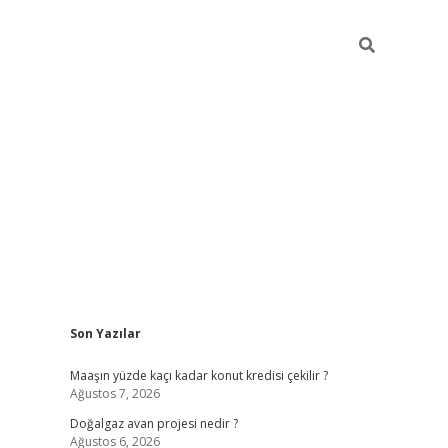
Sidebar
Son Yazılar
hiltonbet güncel
Maaşın yüzde kaçı kadar konut kredisi çekilir ?
Ağustos 7, 2026
Doğalgaz avan projesi nedir ?
Ağustos 6, 2026