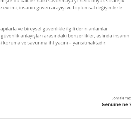
eçmişte bu kaleler halkı savunmaya yönelik büyük stratejik
evrimi, insanın güven arayışı ve toplumsal değişimlerle
ılarla ve bireysel güvenlikle ilgili derin anlamlar
üvenlik anlayışları arasındaki benzerlikler, aslında insanın
ni koruma ve savunma ihtiyacını – yansıtmaktadır.
Sonraki Yaz
Genuine ne 