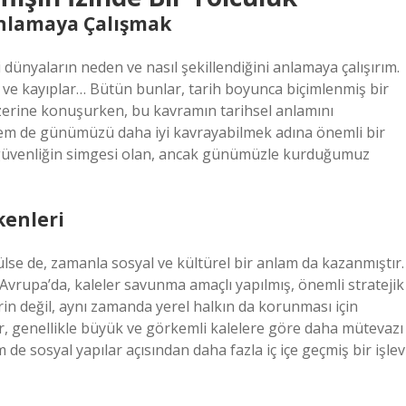
Anlamaya Çalışmak
 dünyaların neden ve nasıl şekillendiğini anlamaya çalışırım.
er ve kayıplar… Bütün bunlar, tarih boyunca biçimlenmiş bir
üzerine konuşurken, bu kavramın tarihsel anlamını
em de günümüzü daha iyi kavrayabilmek adına önemli bir
 güvenliğin simgesi olan, ancak günümüzle kurduğumuz
kenleri
nülse de, zamanla sosyal ve kültürel bir anlam da kazanmıştır.
 Avrupa’da, kaleler savunma amaçlı yapılmış, önemli stratejik
erin değil, aynı zamanda yerel halkın da korunması için
r, genellikle büyük ve görkemli kalelere göre daha mütevazı
e sosyal yapılar açısından daha fazla iç içe geçmiş bir işlev